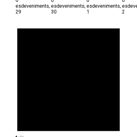
0
0
0
0
esdeveniments,
esdeveniments,
esdeveniments,
esdeve
29
30
1
2