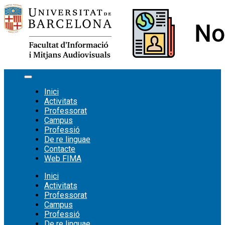
Vés
al
contingut
Inici
Activitats
Professorat
Campus
Professió
De re linguae
Contacte
Web FIMA
Inici
Activitats
Professorat
Campus
Professió
De re linguae