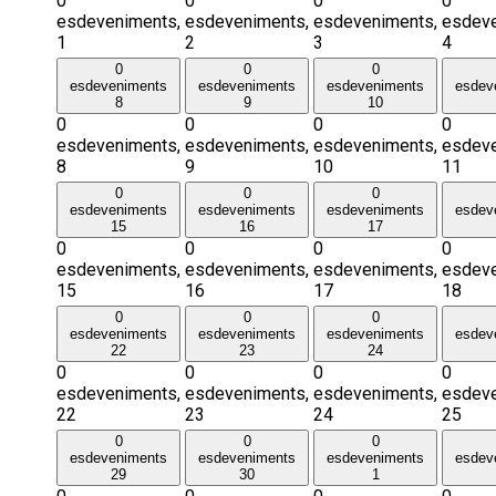
0
0
0
0
esdeveniments,
esdeveniments,
esdeveniments,
esdeve
1
2
3
4
0
0
0
esdeveniments
esdeveniments
esdeveniments
esdev
8
9
10
0
0
0
0
esdeveniments,
esdeveniments,
esdeveniments,
esdeve
8
9
10
11
0
0
0
esdeveniments
esdeveniments
esdeveniments
esdev
15
16
17
0
0
0
0
esdeveniments,
esdeveniments,
esdeveniments,
esdeve
15
16
17
18
0
0
0
esdeveniments
esdeveniments
esdeveniments
esdev
22
23
24
0
0
0
0
esdeveniments,
esdeveniments,
esdeveniments,
esdeve
22
23
24
25
0
0
0
esdeveniments
esdeveniments
esdeveniments
esdev
29
30
1