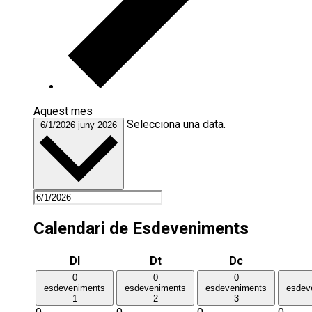
Aquest mes
Selecciona una data.
6/1/2026
juny 2026
Calendari de Esdeveniments
Dilluns
Dimarts
Dimecres
Dl
Dt
Dc
0
0
0
esdeveniments
esdeveniments
esdeveniments
esdev
1
2
3