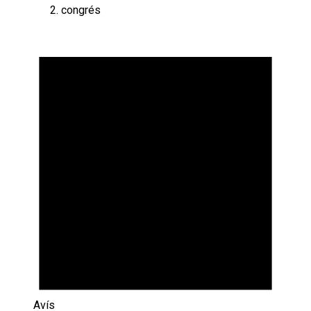
congrés
Esdeveniments
Avís