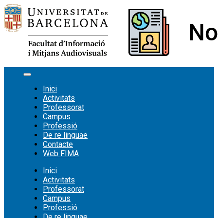
Vés
al
contingut
Inici
Activitats
Professorat
Campus
Professió
De re linguae
Contacte
Web FIMA
Inici
Activitats
Professorat
Campus
Professió
De re linguae