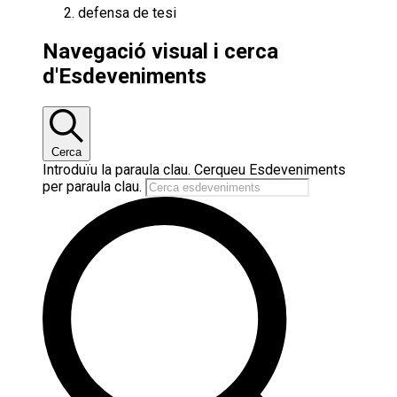
defensa de tesi
Esdeveniments
Navegació visual i cerca
del
d'Esdeveniments
juny
25,
2025
Cerca
Introduïu la paraula clau. Cerqueu Esdeveniments
per paraula clau.