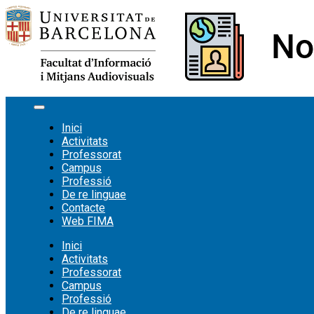
Vés
al
contingut
Inici
Activitats
Professorat
Campus
Professió
De re linguae
Contacte
Web FIMA
Inici
Activitats
Professorat
Campus
Professió
De re linguae