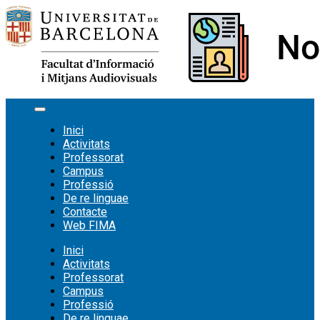
Vés
al
contingut
Inici
Activitats
Professorat
Campus
Professió
De re linguae
Contacte
Web FIMA
Inici
Activitats
Professorat
Campus
Professió
De re linguae