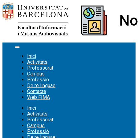
Vés
al
contingut
Inici
Activitats
Professorat
Campus
Professió
De re linguae
Contacte
Web FIMA
Inici
Activitats
Professorat
Campus
Professió
De re linguae