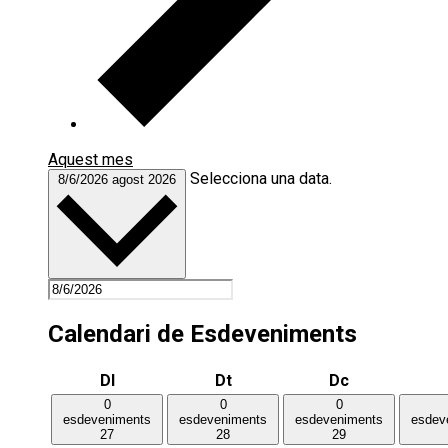
Aquest mes
Selecciona una data.
8/6/2026
agost 2026
Calendari de Esdeveniments
Dilluns
Dimarts
Dimecres
Dl
Dt
Dc
0
0
0
esdeveniments
esdeveniments
esdeveniments
esdev
27
28
29