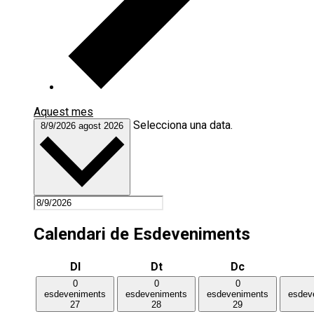
Aquest mes
Selecciona una data.
8/9/2026
agost 2026
Calendari de Esdeveniments
Dilluns
Dimarts
Dimecres
Dl
Dt
Dc
0
0
0
esdeveniments
esdeveniments
esdeveniments
esdev
27
28
29