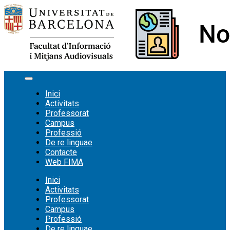
Vés
al
contingut
Inici
Activitats
Professorat
Campus
Professió
De re linguae
Contacte
Web FIMA
Inici
Activitats
Professorat
Campus
Professió
De re linguae