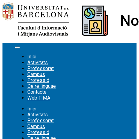
Vés
al
contingut
Inici
Activitats
Professorat
Campus
Professió
De re linguae
Contacte
Web FIMA
Inici
Activitats
Professorat
Campus
Professió
De re linguae