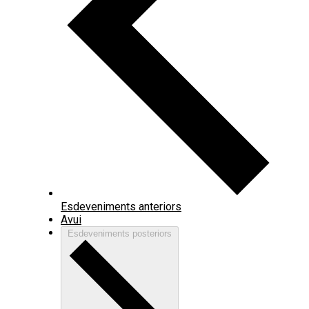
Esdeveniments
anteriors
Avui
Esdeveniments
posteriors