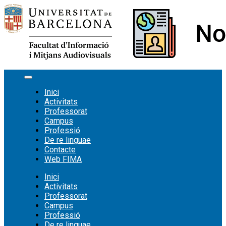
Vés
al
contingut
Inici
Activitats
Professorat
Campus
Professió
De re linguae
Contacte
Web FIMA
Inici
Activitats
Professorat
Campus
Professió
De re linguae