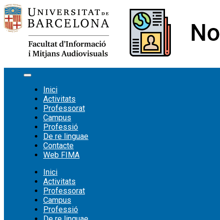
Vés
al
contingut
Inici
Activitats
Professorat
Campus
Professió
De re linguae
Contacte
Web FIMA
Inici
Activitats
Professorat
Campus
Professió
De re linguae