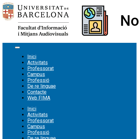
Vés
al
contingut
Inici
Activitats
Professorat
Campus
Professió
De re linguae
Contacte
Web FIMA
Inici
Activitats
Professorat
Campus
Professió
De re linguae