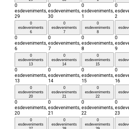
0
0
0
0
esdeveniments,
esdeveniments,
esdeveniments,
esdeve
29
30
1
2
0
0
0
esdeveniments
esdeveniments
esdeveniments
esdev
6
7
8
0
0
0
0
esdeveniments,
esdeveniments,
esdeveniments,
esdeve
6
7
8
9
0
0
0
esdeveniments
esdeveniments
esdeveniments
esdev
13
14
15
0
0
0
0
esdeveniments,
esdeveniments,
esdeveniments,
esdeve
13
14
15
16
0
0
0
esdeveniments
esdeveniments
esdeveniments
esdev
20
21
22
0
0
0
0
esdeveniments,
esdeveniments,
esdeveniments,
esdeve
20
21
22
23
0
0
0
esdeveniments
esdeveniments
esdeveniments
esdev
27
28
29