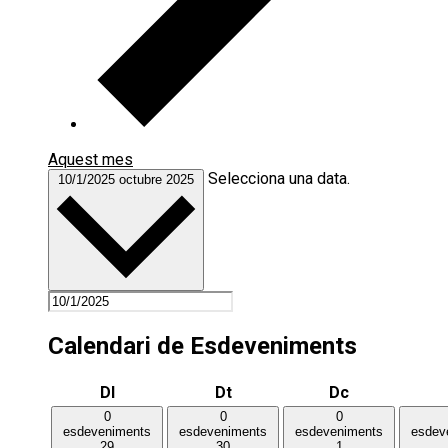
Aquest mes
Selecciona una data.
10/1/2025
octubre 2025
Calendari de Esdeveniments
Dilluns
Dimarts
Dimecres
Dl
Dt
Dc
0
0
0
esdeveniments
esdeveniments
esdeveniments
esdev
29
30
1