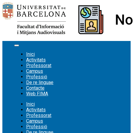
Vés
al
contingut
Inici
Activitats
Professorat
Campus
Professió
De re linguae
Contacte
Web FIMA
Inici
Activitats
Professorat
Campus
Professió
De re linguae