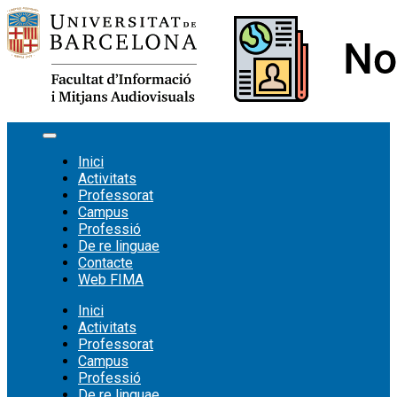
Vés
al
contingut
Inici
Activitats
Professorat
Campus
Professió
De re linguae
Contacte
Web FIMA
Inici
Activitats
Professorat
Campus
Professió
De re linguae