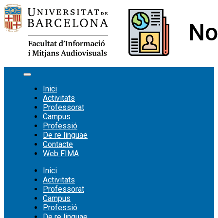
Vés
al
contingut
Inici
Activitats
Professorat
Campus
Professió
De re linguae
Contacte
Web FIMA
Inici
Activitats
Professorat
Campus
Professió
De re linguae