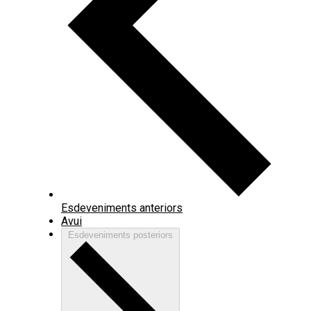
Esdeveniments
anteriors
Avui
Esdeveniments
posteriors