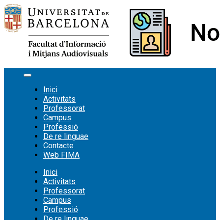
Vés
al
contingut
Inici
Activitats
Professorat
Campus
Professió
De re linguae
Contacte
Web FIMA
Inici
Activitats
Professorat
Campus
Professió
De re linguae