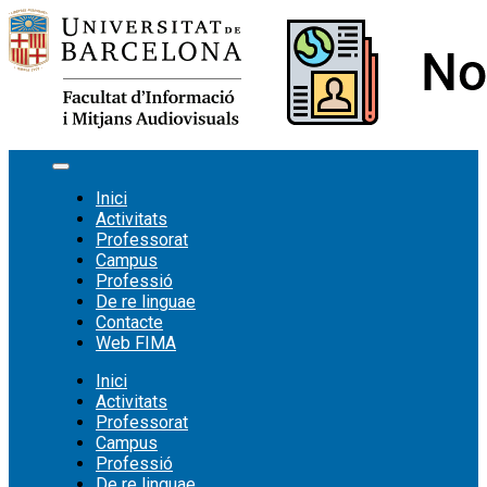
Vés
al
contingut
Inici
Activitats
Professorat
Campus
Professió
De re linguae
Contacte
Web FIMA
Inici
Activitats
Professorat
Campus
Professió
De re linguae