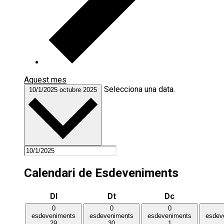
Aquest mes
Selecciona una data.
10/1/2025
octubre 2025
Calendari de Esdeveniments
Dilluns
Dimarts
Dimecres
Dl
Dt
Dc
0
0
0
esdeveniments
esdeveniments
esdeveniments
esdev
29
30
1