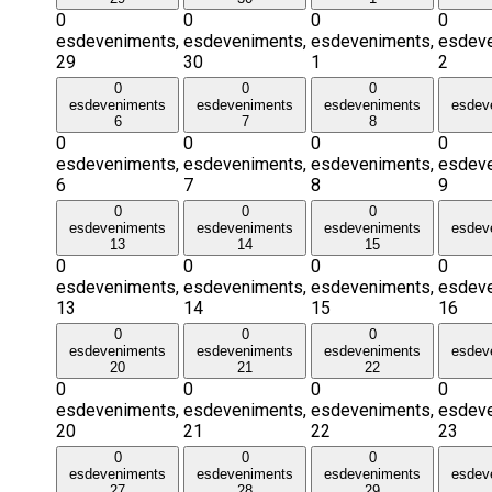
0
0
0
0
esdeveniments,
esdeveniments,
esdeveniments,
esdeve
29
30
1
2
0
0
0
esdeveniments
esdeveniments
esdeveniments
esdev
6
7
8
0
0
0
0
esdeveniments,
esdeveniments,
esdeveniments,
esdeve
6
7
8
9
0
0
0
esdeveniments
esdeveniments
esdeveniments
esdev
13
14
15
0
0
0
0
esdeveniments,
esdeveniments,
esdeveniments,
esdeve
13
14
15
16
0
0
0
esdeveniments
esdeveniments
esdeveniments
esdev
20
21
22
0
0
0
0
esdeveniments,
esdeveniments,
esdeveniments,
esdeve
20
21
22
23
0
0
0
esdeveniments
esdeveniments
esdeveniments
esdev
27
28
29