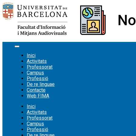
Vés
al
contingut
Inici
Activitats
Professorat
Campus
Professió
De re linguae
Contacte
Web FIMA
Inici
Activitats
Professorat
Campus
Professió
De re linguae