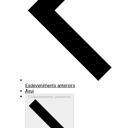
Esdeveniments
anteriors
Avui
Esdeveniments
posteriors