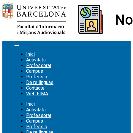
Vés
al
contingut
Inici
Activitats
Professorat
Campus
Professió
De re linguae
Contacte
Web FIMA
Inici
Activitats
Professorat
Campus
Professió
De re linguae