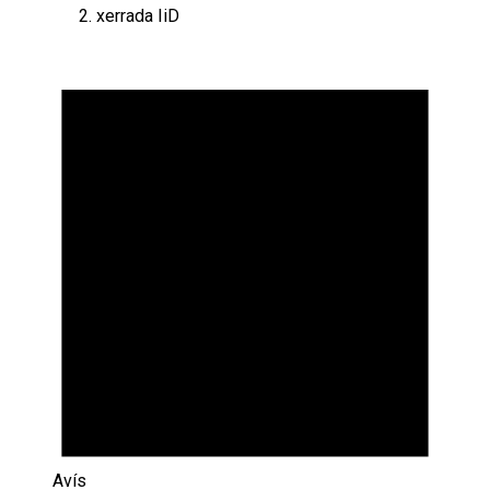
xerrada IiD
Esdeveniments
Avís