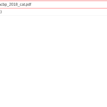
acbp_2018_cat.pdf
)