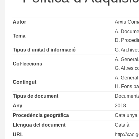
Autor
Arxiu Com
A. Docume
Tema
D. Procedi
Tipus d'unitat d'informació
G. Archive
A. General
Col·leccions
G. Altres c
A. General
Contingut
H. Fons pa
Tipus de document
Documentac
Any
2018
Procedència geogràfica
Catalunya
Llengua del document
Català
URL
http://xac.