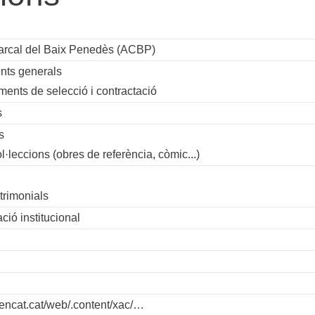
arcal del Baix Penedès (ACBP)
nts generals
ments de selecció i contractació
s
s
ol·leccions (obres de referència, còmic...)
trimonials
ió institucional
gencat.cat/web/.content/xac/…