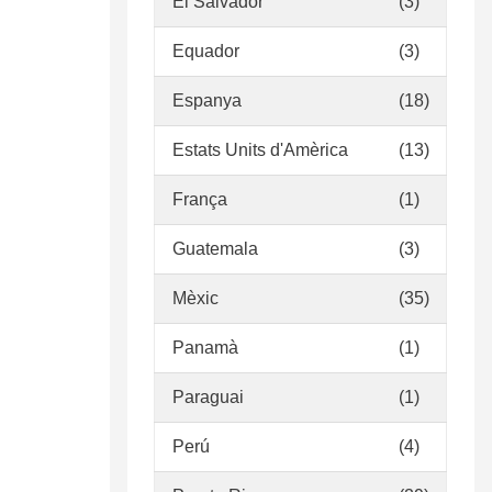
El Salvador
(3)
Equador
(3)
Espanya
(18)
Estats Units d'Amèrica
(13)
França
(1)
Guatemala
(3)
Mèxic
(35)
Panamà
(1)
Paraguai
(1)
Perú
(4)