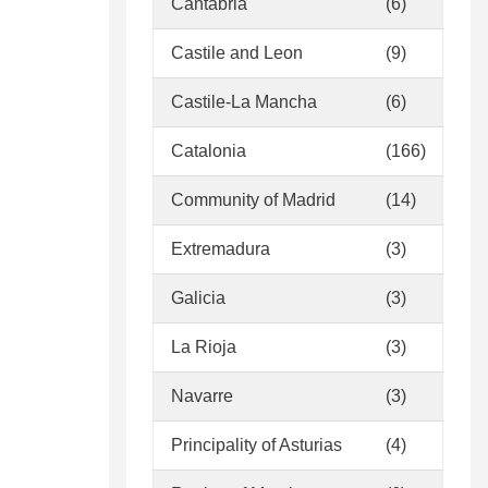
Cantabria
(6)
Castile and Leon
(9)
Castile-La Mancha
(6)
Catalonia
(166)
Community of Madrid
(14)
Extremadura
(3)
Galicia
(3)
La Rioja
(3)
Navarre
(3)
Principality of Asturias
(4)