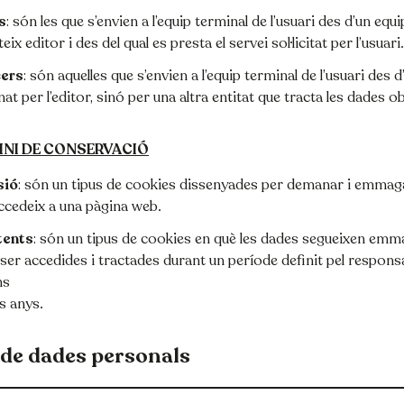
s
: són les que s’envien a l’equip terminal de l’usuari des d’un equ
ix editor i des del qual es presta el servei sol·licitat per l’usuari.
cers
: són aquelles que s’envien a l’equip terminal de l’usuari des
at per l’editor, sinó per una altra entitat que tracta les dades 
INI DE CONSERVACIÓ
sió
: són un tipus de cookies dissenyades per demanar i emma
accedeix a una pàgina web.
tents
: són un tipus de cookies en què les dades segueixen em
ser accedides i tractades durant un període definit pel responsab
ns
s anys.
de dades personals