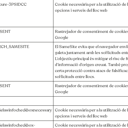
cure-3PSIDCC
Cookie necessària per a la utilització de 
opcions i serveis del lloc web
SENT
Rastrejador de consentiment de cookie
Google
RCH_SAMESITE
El SameSite evita que el navegador envi
galeta juntament amb les sol·licituds entr
L’objectiu principal és mitigar el risc de 
d’informació d’origen creuat. També pr
certa protecció contra atacs de falsifica
sol·licituds entre llocs.
SENT
Rastrejador de consentiment de cookie
Google
ielawinfocheckboxnecessary
Cookie necessària per a la utilització de 
opcions i serveis del lloc web
ielawinfocheckbox-
Cookie necessària per a la utilització de 