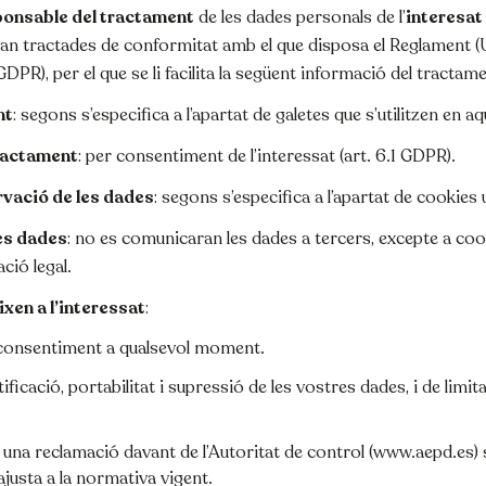
ponsable del tractament
de les dades personals de l’
interesat
an tractades de conformitat amb el que disposa el Reglament (
GDPR), per el que se li facilita la següent informació del tractame
nt
: segons s’especifica a l’apartat de galetes que s’utilitzen en a
ractament
: per consentiment de l’interessat (art. 6.1 GDPR).
rvació de les dades
: segons s’especifica a l’apartat de cookies u
es dades
: no es comunicaran les dades a tercers, excepte a coo
ció legal.
xen a l’interessat
:
l consentiment a qualsevol moment.
tificació, portabilitat i supressió de les vostres dades, i de limit
 una reclamació davant de l’Autoritat de control (www.aepd.es) 
justa a la normativa vigent.