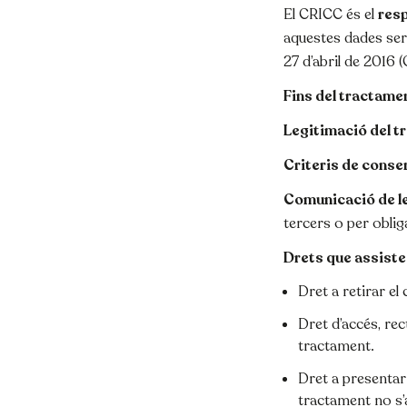
El CRICC és el
res
aquestes dades ser
27 d’abril de 2016 (
Fins del tractame
Legitimació del t
Criteris de conse
Comunicació de l
tercers o per obliga
Drets que assistei
Dret a retirar e
Dret d’accés, rec
tractament.
Dret a presentar
tractament no s’a