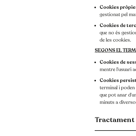
Cookies pròpie
gestionat pel mate
Cookies de ter
que no és gestion
de les cookies.
SEGONS EL TERM
Cookies de ses
mentre l’usuari 
Cookies persis
terminal i poden 
que pot anar d’u
minuts a diverso
Tractament 