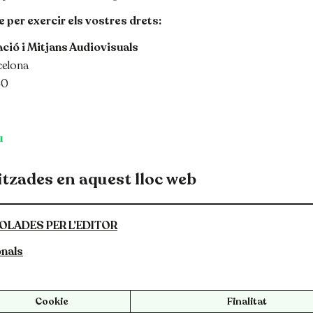
 per exercir els vostres drets:
ació i Mitjans Audiovisuals
celona
40
u
itzades en aquest lloc web
LADES PER L’EDITOR
onals
Cookie
Finalitat