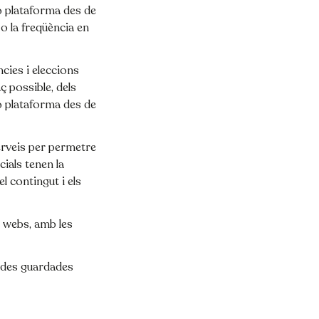
 o plataforma des de
 o la freqüència en
ncies i eleccions
ç possible, dels
 o plataforma des de
serveis per permetre
ials tenen la
el contingut i els
s webs, amb les
ades guardades