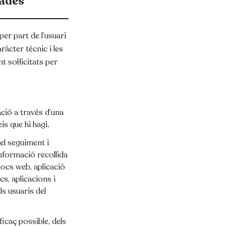
uades
er part de l’usuari
aràcter tècnic i les
 sol·licitats per
ació a través d’una
is que hi hagi.
el seguiment i
informació recollida
llocs web, aplicació
cs, aplicacions i
ls usuaris del
icaç possible, dels