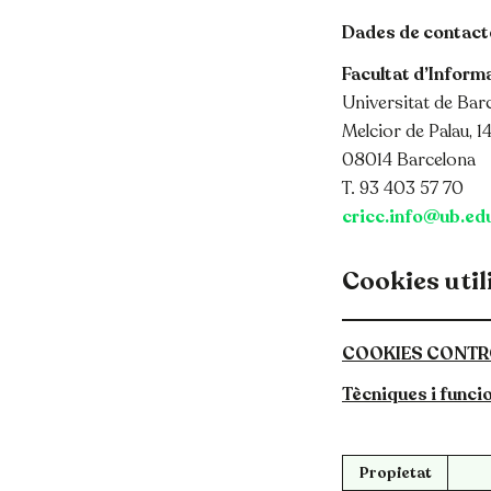
Dades de contacte
Facultat d’Inform
Universitat de Bar
Melcior de Palau, 1
08014 Barcelona
T. 93 403 57 70
cricc.info@ub.ed
Cookies util
COOKIES CONTRO
Tècniques i funci
Propietat