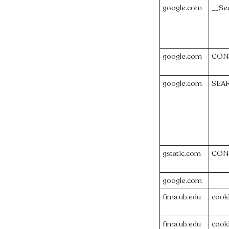
google.com
__Se
google.com
CON
google.com
SEA
gstatic.com
CON
google.com
fima.ub.edu
cook
fima.ub.edu
cook