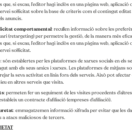
is que, si escau, l’editor hagi inclòs en una pàgina web, aplicació
servei sol·licitat sobre la base de criteris com el contingut editat
ls anuncis.
licitat comportamental
: recullen informació sobre les preferè
uari (retargeting) per permetre la gestió, de la manera més efica
is que, si escau, l’editor hagi inclòs en una pàgina web, aplicació
ervei sol·licitat.
s
: són establertes per les plataformes de xarxes socials en els 
gut amb els seus amics i xarxes. Les plataformes de mitjans soc
ejar la seva activitat en línia fora dels serveis. Això pot afectar 
eu en altres serveis que visita.
ts
: permeten fer un seguiment de les visites procedents d’altre
estableix un contracte d’afiliació (empreses d’afiliació).
uretat
: emmagatzemen informació xifrada per evitar que les d
s a atacs maliciosos de tercers.
IETAT