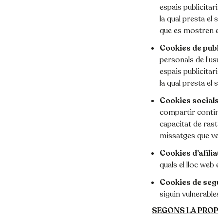
espais publicitar
la qual presta el 
que es mostren e
Cookies de pub
personals de l’us
espais publicitar
la qual presta el s
Cookies social
compartir contin
capacitat de rastr
missatges que vei
Cookies d’afilia
quals el lloc web 
Cookies de seg
siguin vulnerable
SEGONS LA PROP