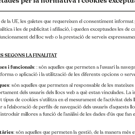
tades per la normativa i cookies except
 de la UE, les galetes que requereixen el consentiment informat p
lítica i les de publicitat i afiliació, i queden exceptuades les de c
funcionament del lloc web o la prestació de serveis expressament
S SEGONS LA FINALITAT
es i funcionals
: : són aquelles que permeten a l’usuari la naveg
forma o aplicació i la utilització de les diferents opcions o serve
ques
: són aquelles que permeten al responsable de les mateixes 
rtament dels usuaris dels llocs web a què estan vinculades. La 
 tipus de cookies s’utilitza en el mesurament de l’activitat dels 
r a l’elaboració de perfils de navegació dels usuaris d’aquests llo
ntroduir millores a funció de l’anàlisi de les dades d’ús que fan e
tàries
: són aquelles que permeten la gestió, de la manera més ef