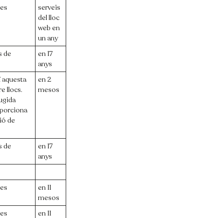
les
serveis
del lloc
web en
un any
s de
en 17
anys
ï aquesta
en 2
e llocs.
mesos
fugida
oporciona
ció de
s de
en 17
anys
les
en 11
mesos
les
en 11