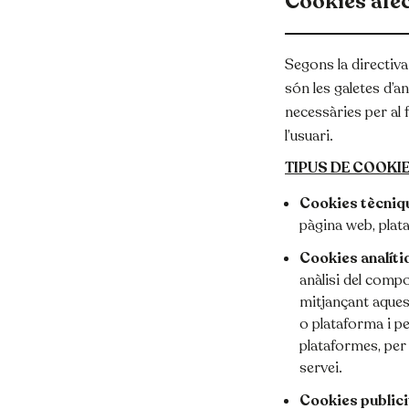
Cookies afec
Segons la directiva
són les galetes d’ana
necessàries per al 
l’usuari.
TIPUS DE COOKIE
Cookies tècniqu
pàgina web, plata
Cookies analíti
anàlisi del compo
mitjançant aquest
o plataforma i pe
plataformes, per i
servei.
Cookies publici