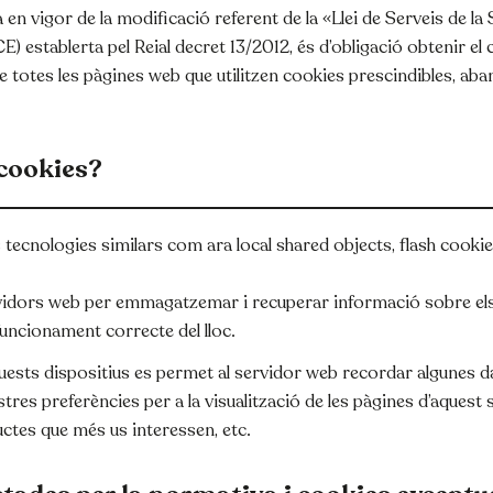
 en vigor de la modificació referent de la «Llei de Serveis de la 
) establerta pel Reial decret 13/2012, és d’obligació obtenir e
de totes les pàgines web que utilitzen cookies prescindibles, ab
 cookies?
s tecnologies similars com ara local shared objects, flash cookie
idors web per emmagatzemar i recuperar informació sobre els s
uncionament correcte del lloc.
aquests dispositius es permet al servidor web recordar algunes 
stres preferències per a la visualització de les pàgines d’aquest
ctes que més us interessen, etc.