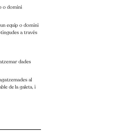
ip o domini
 d’un equip o domini
obtingudes a través
gatzemar dades
magatzemades al
le de la galeta, i