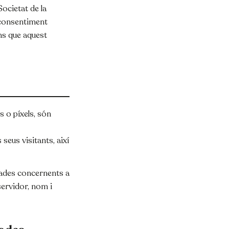
Societat de la
l consentiment
ans que aquest
s o píxels, són
eus visitants, així
dades concernents a
 servidor, nom i