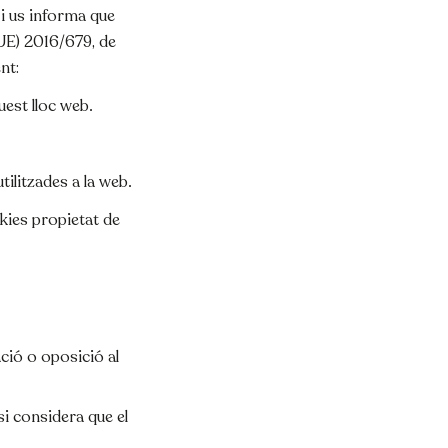
i us informa que
UE) 2016/679, de
nt:
quest lloc web.
tilitzades a la web.
kies propietat de
ació o oposició al
si considera que el