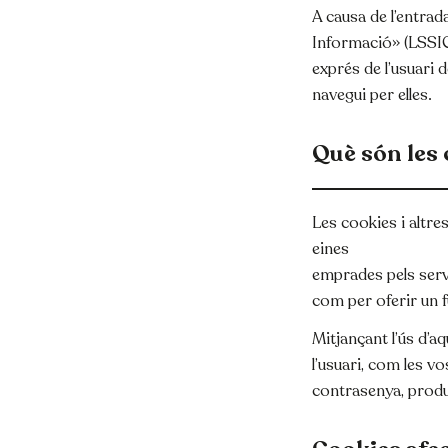
A causa de l’entrada
Informació» (LSSICE
exprés de l’usuari 
navegui per elles.
Què són les
Català
Español
English
Les cookies i altre
eines
emprades pels serv
com per oferir un f
Mitjançant l’ús d’
l’usuari, com les vo
contrasenya, produ