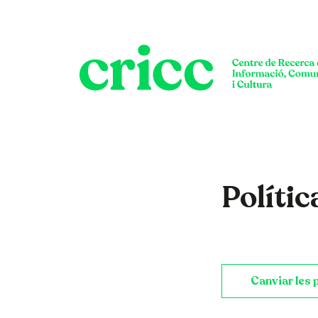
Polític
Saltar al contenido
Canviar les 