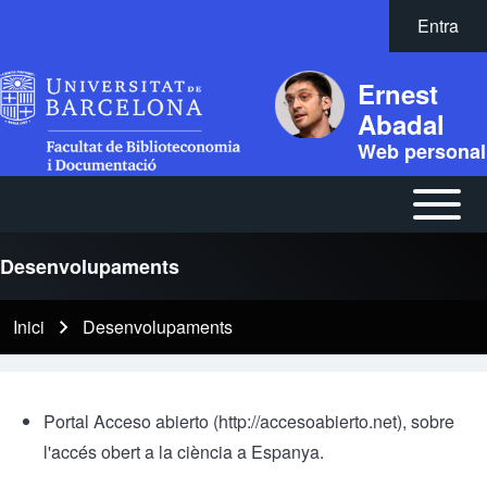
Vés al contingut
Entra
Menú
del
Ernest
compte
Abadal
d'usuari
Web personal
Open or
Navegación
Close
principal
horizontal
Desenvolupaments
Main
Inici
Desenvolupaments
Fil
Menu
d'Ariadna
Portal Acceso abierto
(
http://accesoabierto.net
), sobre
l'accés obert a la ciència a Espanya.