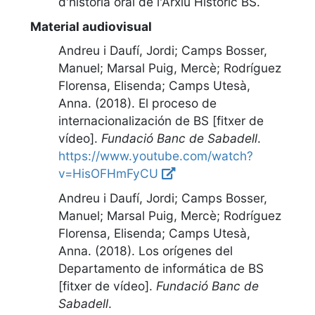
d'història oral de l'Arxiu Històric BS
.
Material audiovisual
Andreu i Daufí, Jordi; Camps Bosser,
Manuel; Marsal Puig, Mercè; Rodríguez
Florensa, Elisenda; Camps Utesà,
Anna. (2018).
El proceso de
internacionalización de BS [fitxer de
vídeo]
.
Fundació Banc de Sabadell
.
https://www.youtube.com/watch?
v=HisOFHmFyCU
Andreu i Daufí, Jordi; Camps Bosser,
Manuel; Marsal Puig, Mercè; Rodríguez
Florensa, Elisenda; Camps Utesà,
Anna. (2018).
Los orígenes del
Departamento de informática de BS
[fitxer de vídeo]
.
Fundació Banc de
Sabadell
.