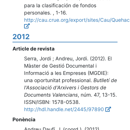
para la clasificación de fondos
personales
. ,
1-16
.
http://cau.crue.org/export/sites/Cau/Queh
2012
Article de revista
Serra, Jordi ; Andreu, Jordi. (2012).
El
Màster de Gestió Documental i
Informació a les Empreses (MGDIE):
una oportunitat professional
.
Butlletí de
l'Associació d'Arxivers i Gestors de
Documents Valencians
,
núm. 47, 13-15
.
ISSN/ISBN: 1578-0538.
http://hdl.handle.net/2445/97890
Ponència
Andreu Daufí, J. (coord.). (2012).