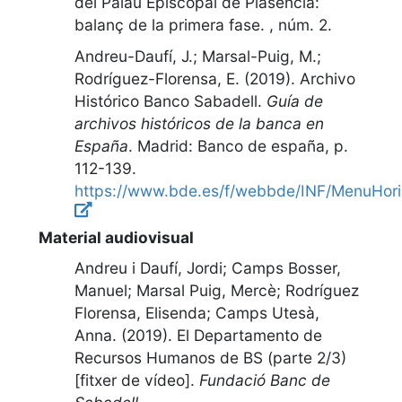
del Palau Episcopal de Plasencia:
balanç de la primera fase
. ,
núm. 2
.
Andreu-Daufí, J.; Marsal-Puig, M.;
Rodríguez-Florensa, E. (2019).
Archivo
Histórico Banco Sabadell
.
Guía de
archivos históricos de la banca en
España
.
Madrid
:
Banco de españa
,
p.
112-139
.
https://www.bde.es/f/webbde/INF/MenuHoriz
Material audiovisual
Andreu i Daufí, Jordi; Camps Bosser,
Manuel; Marsal Puig, Mercè; Rodríguez
Florensa, Elisenda; Camps Utesà,
Anna. (2019).
El Departamento de
Recursos Humanos de BS (parte 2/3)
[fitxer de vídeo]
.
Fundació Banc de