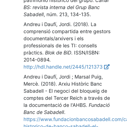
patrimonio histórico del grupo
.
Canal
BS: revista interna del Grup Banc
Sabadell
,
núm. 213, 134-135
.
Andreu i Daufí, Jordi. (2018).
La
comprensió compartida entre gestors
documentals/arxivers i els
professionals de les TI: consells
pràctics
.
Blok de BiD
. ISSN/ISBN:
2014-0894.
http://hdl.handle.net/2445/121373
Andreu i Daufí, Jordi ; Marsal Puig,
Mercè. (2018).
Arxiu Històric Banc
Sabadell - El negoci del bloqueig de
comptes del Tercer Reich a través de
la documentació de l'AHBS
.
Fundació
Banc de Sabadell
.
https://www.fundacionbancosabadell.com/c
historico-de-banco-sabadell-el-