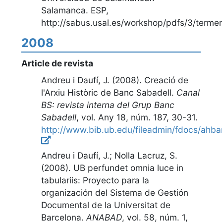
Salamanca. ESP
,
http://sabus.usal.es/workshop/pdfs/3/terme
2008
Article de revista
Andreu i Daufí, J. (2008).
Creació de
l'Arxiu Històric de Banc Sabadell
.
Canal
BS: revista interna del Grup Banc
Sabadell
,
vol. Any 18, núm. 187, 30-31
.
http://www.bib.ub.edu/fileadmin/fdocs/ahba
Andreu i Daufí, J.; Nolla Lacruz, S.
(2008).
UB perfundet omnia luce in
tabulariis: Proyecto para la
organización del Sistema de Gestión
Documental de la Universitat de
Barcelona
.
ANABAD
,
vol. 58, núm. 1,