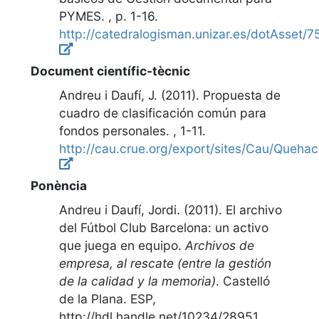
PYMES
. ,
p. 1-16
.
http://catedralogisman.unizar.es/dotAsset/7
Document científic-tècnic
Andreu i Daufí, J. (2011).
Propuesta de
cuadro de clasificación común para
fondos personales
. ,
1-11
.
http://cau.crue.org/export/sites/Cau/Queh
Ponència
Andreu i Daufí, Jordi. (2011).
El archivo
del Fútbol Club Barcelona: un activo
que juega en equipo
.
Archivos de
empresa, al rescate (entre la gestión
de la calidad y la memoria)
.
Castelló
de la Plana. ESP
,
http://hdl.handle.net/10234/28951
.