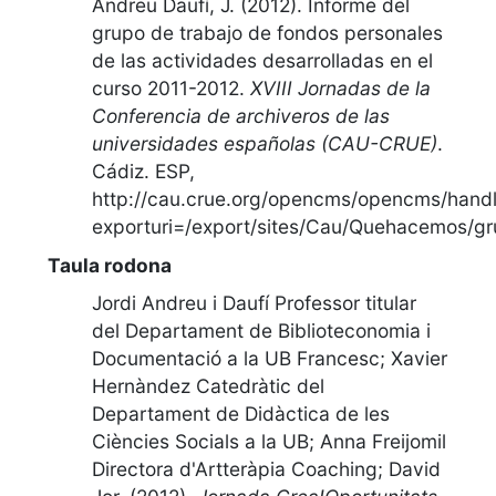
Andreu Daufí, J. (2012).
Informe del
grupo de trabajo de fondos personales
de las actividades desarrolladas en el
curso 2011-2012
.
XVIII Jornadas de la
Conferencia de archiveros de las
universidades españolas (CAU-CRUE)
.
Cádiz. ESP
,
http://cau.crue.org/opencms/opencms/hand
exporturi=/export/sites/Cau/Quehacemos/gr
Taula rodona
Jordi Andreu i Daufí Professor titular
del Departament de Biblioteconomia i
Documentació a la UB Francesc; Xavier
Hernàndez Catedràtic del
Departament de Didàctica de les
Ciències Socials a la UB; Anna Freijomil
Directora d'Artteràpia Coaching; David