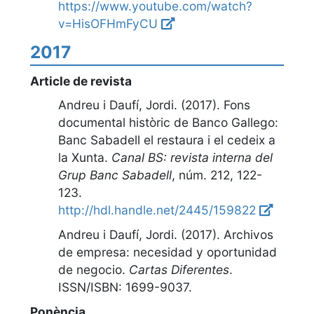
https://www.youtube.com/watch?
v=HisOFHmFyCU
2017
Article de revista
Andreu i Daufí, Jordi. (2017).
Fons
documental històric de Banco Gallego:
Banc Sabadell el restaura i el cedeix a
la Xunta
.
Canal BS: revista interna del
Grup Banc Sabadell
,
núm. 212, 122-
123
.
http://hdl.handle.net/2445/159822
Andreu i Daufí, Jordi. (2017).
Archivos
de empresa: necesidad y oportunidad
de negocio
.
Cartas Diferentes
.
ISSN/ISBN: 1699-9037.
Ponència