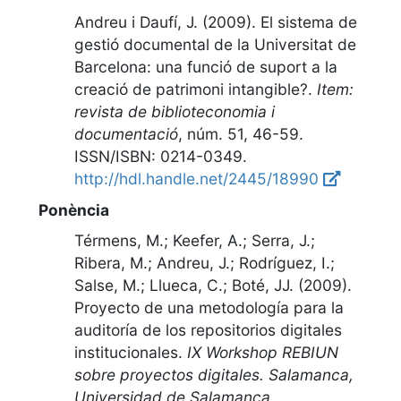
Andreu i Daufí, J. (2009).
El sistema de
gestió documental de la Universitat de
Barcelona: una funció de suport a la
creació de patrimoni intangible?
.
Item:
revista de biblioteconomia i
documentació
,
núm. 51, 46-59
.
ISSN/ISBN: 0214-0349.
http://hdl.handle.net/2445/18990
Ponència
Térmens, M.; Keefer, A.; Serra, J.;
Ribera, M.; Andreu, J.; Rodríguez, I.;
Salse, M.; Llueca, C.; Boté, JJ. (2009).
Proyecto de una metodología para la
auditoría de los repositorios digitales
institucionales
.
IX Workshop REBIUN
sobre proyectos digitales. Salamanca,
Universidad de Salamanca.
.