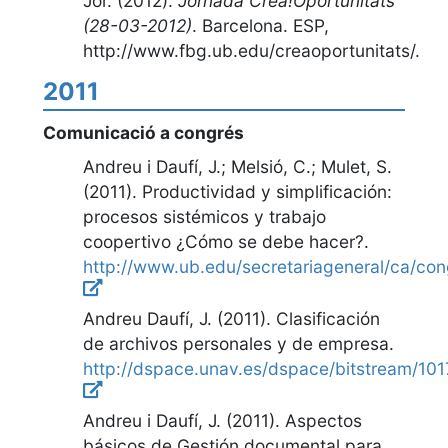
Jor. (2012).
Jornada Crea!Oportunitats
(28-03-2012)
.
Barcelona. ESP
,
http://www.fbg.ub.edu/creaoportunitats/
.
2011
Comunicació a congrés
Andreu i Daufí, J.; Melsió, C.; Mulet, S.
(2011).
Productividad y simplificación:
procesos sistémicos y trabajo
coopertivo ¿Cómo se debe hacer?
.
http://www.ub.edu/secretariageneral/ca/co
Andreu Daufí, J. (2011).
Clasificación
de archivos personales y de empresa
.
http://dspace.unav.es/dspace/bitstream/10
Andreu i Daufí, J. (2011).
Aspectos
básicos de Gestión documental para