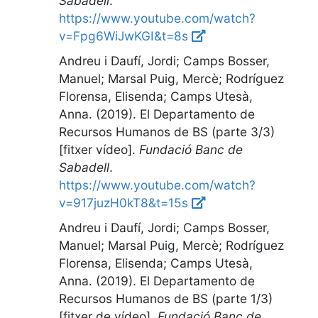
Sabadell
.
https://www.youtube.com/watch?
v=Fpg6WiJwKGI&t=8s
Andreu i Daufí, Jordi; Camps Bosser,
Manuel; Marsal Puig, Mercè; Rodríguez
Florensa, Elisenda; Camps Utesà,
Anna. (2019).
El Departamento de
Recursos Humanos de BS (parte 3/3)
[fitxer vídeo]
.
Fundació Banc de
Sabadell
.
https://www.youtube.com/watch?
v=917juzH0kT8&t=15s
Andreu i Daufí, Jordi; Camps Bosser,
Manuel; Marsal Puig, Mercè; Rodríguez
Florensa, Elisenda; Camps Utesà,
Anna. (2019).
El Departamento de
Recursos Humanos de BS (parte 1/3)
[fitxer de vídeo]
.
Fundació Banc de