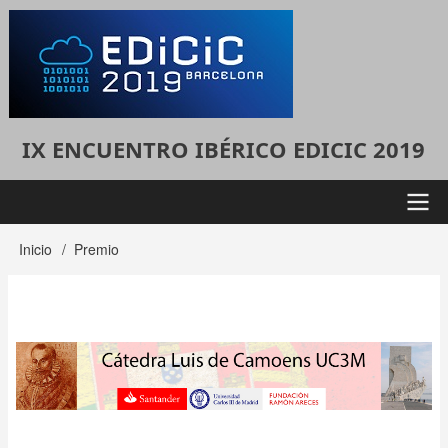
Pasar
al
contenido
principal
IX ENCUENTRO IBÉRICO EDICIC 2019
Menú
Inicio
Premio
Sobrescribir
principal
enlaces
de
ayuda
a
la