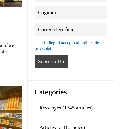
a
He llegit i accepto al política de
octubre
privacitat.
a de
Categories
Ressenyes
(1345 articles)
Articles
(318 articles)