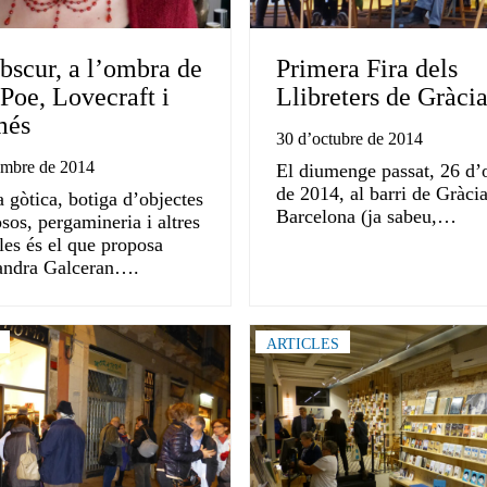
bscur, a l’ombra de
Primera Fira dels
Poe, Lovecraft i
Llibreters de Gràci
més
30 d’octubre de 2014
embre de 2014
El diumenge passat, 26 d’
de 2014, al barri de Gràci
a gòtica, botiga d’objectes
Barcelona (ja sabeu,…
sos, pergamineria i altres
les és el que proposa
andra Galceran….
ARTICLES