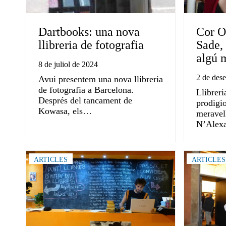
Dartbooks: una nova
Cor O
llibreria de fotografia
Sade, 
algú 
8 de juliol de 2024
2 de des
Avui presentem una nova llibreria
de fotografia a Barcelona.
Llibreri
Després del tancament de
prodigio
Kowasa, els…
meravel
N’Alex
ARTICLES
ARTICLES