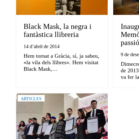
Black Mask, la negra i
Inaug
fantàstica llibreria
Memòr
passi
14 d’abril de 2014
9 de des
Hem tornat a Gràcia, sí, ja sabeu,
«la vila dels llibres». Hem visitat
Dimecre
Black Mask,…
de 2013,
va fer 
ARTICLES