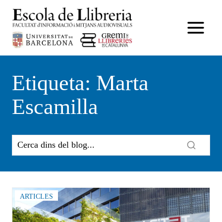
Vés
al
contingut
Etiqueta: Marta
Escamilla
ARTICLES