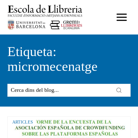
Vés
al
contingut
Etiqueta:
micromecenatge
ARTICLES