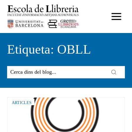
Vés
al
contingut
Etiqueta: OBLL
ARTICLES