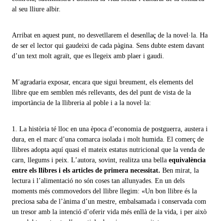
al seu lliure albir.
Arribat en aquest punt, no desvetllarem el desenllaç de la novel·la. Ha
de ser el lector qui gaudeixi de cada pàgina. Sens dubte estem davant
d’un text molt agraït, que es llegeix amb plaer i gaudi.
M’agradaria exposar, encara que sigui breument, els elements del
llibre que em semblen més rellevants, des del punt de vista de la
importància de la llibreria al poble i a la novel·la:
1. La història té lloc en una època d’economia de postguerra, austera i
dura, en el marc d’una comarca isolada i molt humida. El comerç de
llibres adopta aquí quasi el mateix estatus nutricional que la venda de
carn, llegums i peix. L’autora, sovint, realitza una bella
equivalència
entre els llibres i els articles de primera necessitat.
Ben mirat, la
lectura i l’alimentació no són coses tan allunyades. En un dels
moments més commovedors del llibre llegim: «Un bon llibre és la
preciosa saba de l’ànima d’un mestre, embalsamada i conservada com
un tresor amb la intenció d’oferir vida més enllà de la vida, i per això