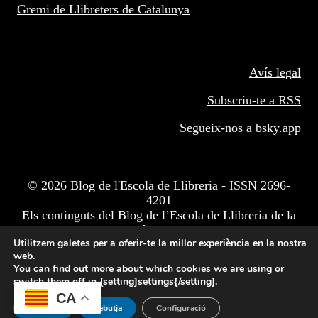
Gremi de Llibreters de Catalunya
Avís legal
Subscriu-te a RSS
Segueix-nos a
bsky.app
© 2026 Blog de l'Escola de Llibreria - ISSN 2696-
4201
Els continguts del Blog de l’Escola de Llibreria de la
Facultat d'Informació i Mitjans Audiovisuals de
Utilitzem galetes per a oferir-te la millor experiència en la nostra
Barcelona estan subjectes a una llicència BY-NC-ND
web.
de CC.
You can find out more about which cookies we are using or
switch them off in {setting]settings{/setting].
CA
Accepta
Rebutja
Configuració