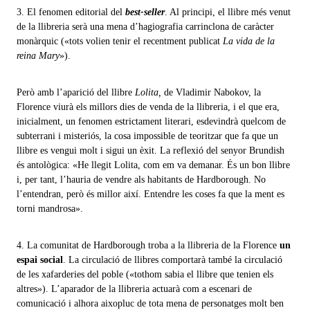
3. El fenomen editorial del
best-seller
. Al principi, el llibre més venut
de la llibreria serà una mena d’hagiografia carrinclona de caràcter
monàrquic («tots volien tenir el recentment publicat
La vida de la
reina Mary
»).
Però amb l’aparició del llibre
Lolita,
de Vladimir Nabokov, la
Florence viurà els millors dies de venda de la llibreria, i el que era,
inicialment, un fenomen estrictament literari, esdevindrà quelcom de
subterrani i misteriós, la cosa impossible de teoritzar que fa que un
llibre es vengui molt i sigui un èxit. La reflexió del senyor Brundish
és antològica: «He llegit Lolita, com em va demanar. És un bon llibre
i, per tant, l’hauria de vendre als habitants de Hardborough. No
l’entendran, però és millor així. Entendre les coses fa que la ment es
torni mandrosa».
4. La comunitat de Hardborough troba a la llibreria de la Florence
un
espai social
. La circulació de llibres comportarà també la circulació
de les xafarderies del poble («tothom sabia el llibre que tenien els
altres»). L’aparador de la llibreria actuarà com a escenari de
comunicació i alhora aixopluc de tota mena de personatges molt ben