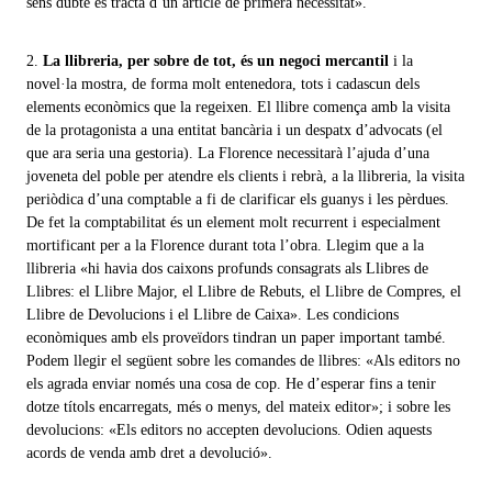
sens dubte es tracta d’un article de primera necessitat».
2.
La llibreria, per sobre de tot, és un negoci mercantil
i la
novel·la mostra, de forma molt entenedora, tots i cadascun dels
elements econòmics que la regeixen. El llibre comença amb la visita
de la protagonista a una entitat bancària i un despatx d’advocats (el
que ara seria una gestoria). La Florence necessitarà l’ajuda d’una
joveneta del poble per atendre els clients i rebrà, a la llibreria, la visita
periòdica d’una comptable a fi de clarificar els guanys i les pèrdues.
De fet la comptabilitat és un element molt recurrent i especialment
mortificant per a la Florence durant tota l’obra. Llegim que a la
llibreria «hi havia dos caixons profunds consagrats als Llibres de
Llibres: el Llibre Major, el Llibre de Rebuts, el Llibre de Compres, el
Llibre de Devolucions i el Llibre de Caixa». Les condicions
econòmiques amb els proveïdors tindran un paper important també.
Podem llegir el següent sobre les comandes de llibres: «Als editors no
els agrada enviar només una cosa de cop. He d’esperar fins a tenir
dotze títols encarregats, més o menys, del mateix editor»; i sobre les
devolucions: «Els editors no accepten devolucions. Odien aquests
acords de venda amb dret a devolució».