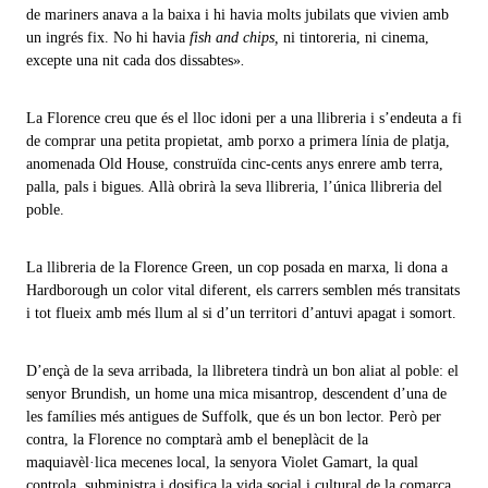
de mariners anava a la baixa i hi havia molts jubilats que vivien amb
un ingrés fix. No hi havia
fish and chips,
ni tintoreria, ni cinema,
excepte una nit cada dos dissabtes»
.
La Florence creu que és el lloc idoni per a una llibreria i s’endeuta a fi
de comprar una petita propietat, amb porxo a primera línia de platja,
anomenada Old House, construïda cinc-cents anys enrere amb terra,
palla, pals i bigues. Allà obrirà la seva llibreria, l’única llibreria del
poble.
La llibreria de la Florence Green, un cop posada en marxa, li dona a
Hardborough un color vital diferent, els carrers semblen més transitats
i tot flueix amb més llum al si d’un territori d’antuvi apagat i somort.
D’ençà de la seva arribada, la llibretera tindrà un bon aliat al poble: el
senyor Brundish, un home una mica misantrop, descendent d’una de
les famílies més antigues de Suffolk, que és un bon lector. Però per
contra, la Florence no comptarà amb el beneplàcit de la
maquiavèl·lica mecenes local, la senyora Violet Gamart, la qual
controla, subministra i dosifica la vida social i cultural de la comarca