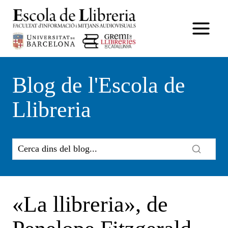
Vés
al
contingut
Blog de l'Escola de
Llibreria
«La llibreria», de