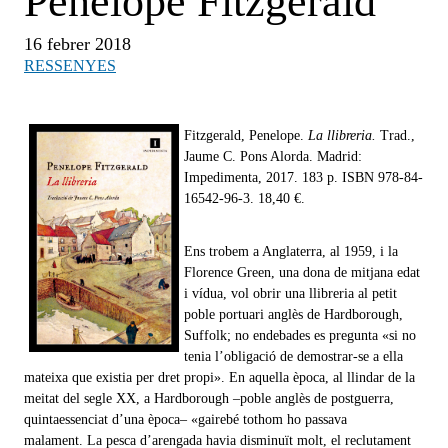
Penelope Fitzgerald
16 febrer 2018
RESSENYES
Fitzgerald, Penelope.
La llibreria.
Trad.,
Jaume C. Pons Alorda. Madrid:
Impedimenta, 2017. 183 p. ISBN 978-84-
16542-96-3. 18,40 €.
Ens trobem a Anglaterra, al 1959, i la
Florence Green, una dona de mitjana edat
i vídua, vol obrir una llibreria al petit
poble portuari anglès de Hardborough,
Suffolk; no endebades es pregunta «si no
tenia l’obligació de demostrar-se a ella
mateixa que existia per dret propi». En aquella època, al llindar de la
meitat del segle XX, a Hardborough ‒poble anglès de postguerra,
quintaessenciat d’una època‒ «gairebé tothom ho passava
malament.
La pesca d’arengada havia disminuït molt, el reclutament