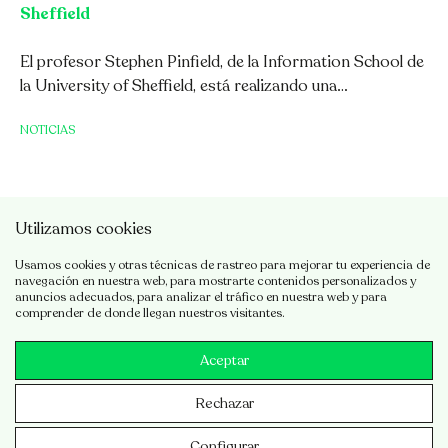
Sheffield
El profesor Stephen Pinfield, de la Information School de
la University of Sheffield, está realizando una…
NOTICIAS
Utilizamos cookies
Usamos cookies y otras técnicas de rastreo para mejorar tu experiencia de
navegación en nuestra web, para mostrarte contenidos personalizados y
anuncios adecuados, para analizar el tráfico en nuestra web y para
comprender de donde llegan nuestros visitantes.
1
…
11
12
13
Aceptar
Rechazar
© 2026 CRICC
·
Aviso legal
·
Política de privacidad
·
Política
Configurar
de cookies
·
Desarrollado por
Luzerta