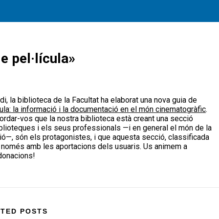
e pel·lícula»
ícula: la informació i la documentació en el món cinematogràfic
.
ordar-vos que la nostra biblioteca està creant una secció
blioteques i els seus professionals —i en general el món de la
ió—, són els protagonistes, i que aquesta secció, classificada
é només amb les aportacions dels usuaris. Us animem a
 donacions!
Share
on
Bluesky
TED POSTS