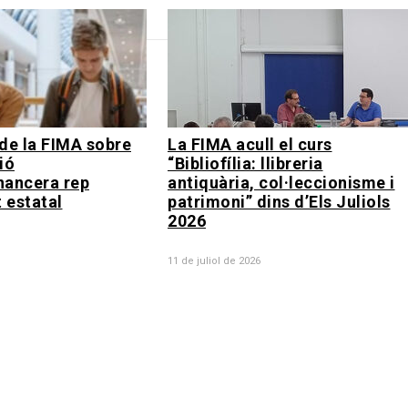
de la FIMA sobre
La FIMA acull el curs
ió
“Bibliofília: llibreria
nancera rep
antiquària, col·leccionisme i
 estatal
patrimoni” dins d’Els Juliols
2026
11 de juliol de 2026