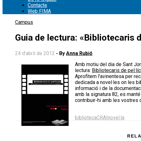
Contacte
Web FIMA
Campus
Guia de lectura: «Bibliotecaris d
24 d'abril de 2012
- By
Anna Rubió
Amb motiu del dia de Sant Jordi, la biblioteca de la Facultat ha elaborat una nova guia de
lectura:
Bibliotecaris de pel·l
Aprofitem l'avinentesa per rec
dedicada a novel·les on les bi
informació i de la documentac
amb la signatura 82, es mant
contribuir-hi amb les vostres
Share
Share
Share
Share
on
on
on
on
biblioteca
CRAI
novel·la
X
Facebook
LinkedIn
Email
(Twitter)
RELA