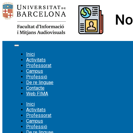
Vés
al
contingut
Inici
Activitats
Professorat
Campus
Professió
De re linguae
Contacte
Web FIMA
Inici
Activitats
Professorat
Campus
Professió
De re linguae