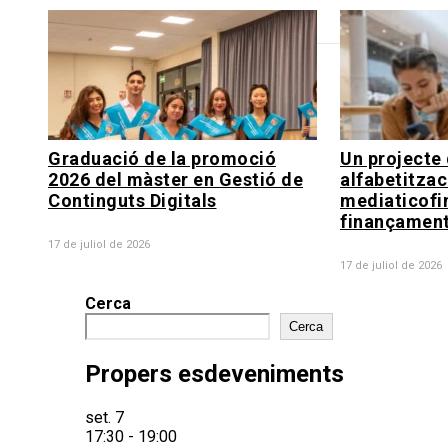
Graduació de la promoció
Un projecte 
2026 del màster en Gestió de
alfabetitzac
Continguts Digitals
mediaticofi
finançament
17 de juliol de 2026
17 de juliol de 2026
Cerca
Cerca
Propers esdeveniments
set.
7
17:30
-
19:00