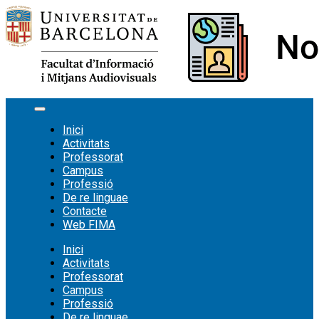
Vés
al
contingut
Inici
Activitats
Professorat
Campus
Professió
De re linguae
Contacte
Web FIMA
Inici
Activitats
Professorat
Campus
Professió
De re linguae