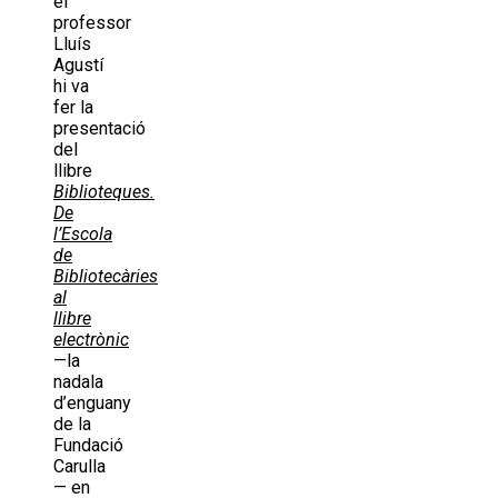
el
professor
Lluís
Agustí
hi va
fer la
presentació
del
llibre
Biblioteques.
De
l’Escola
de
Bibliotecàries
al
llibre
electrònic
—la
nadala
d’enguany
de la
Fundació
Carulla
— en