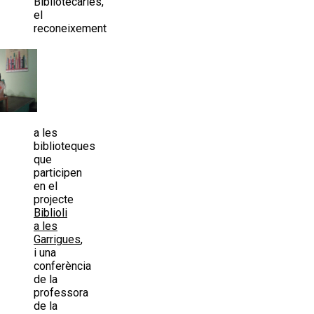
Bibliotecàries,
el
reconeixement
a les
biblioteques
que
participen
en el
projecte
Biblioli
a les
Garrigues
,
i una
conferència
de la
professora
de la