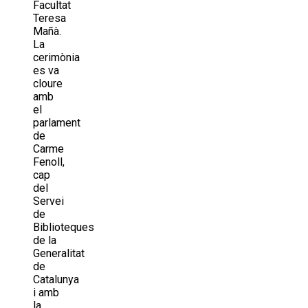
Facultat
Teresa
Mañà.
La
cerimònia
es va
cloure
amb
el
parlament
de
Carme
Fenoll,
cap
del
Servei
de
Biblioteques
de la
Generalitat
de
Catalunya
i amb
la