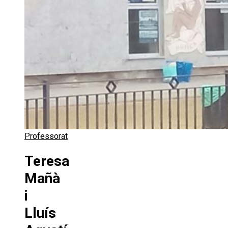
Professorat
Teresa
Mañà
i
Lluís