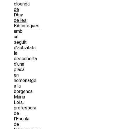
cloenda
de
l’Any
de les
Biblioteques
amb
un
seguit
d’activitats:
la
descoberta
d’una
placa
en
homenatge
a la
borgenca
Maria
Lois,
professora
de
l’Escola
de