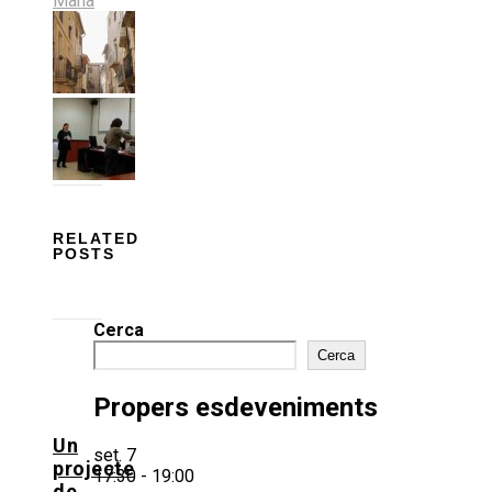
Mañà
RELATED
POSTS
Cerca
Cerca
Propers esdeveniments
Un
set.
7
projecte
17:30
-
19:00
de