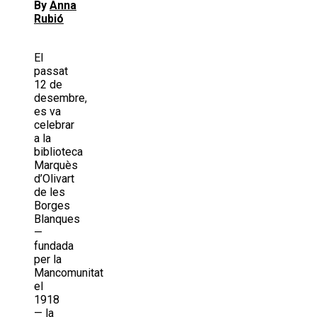
By
Anna
Rubió
El
passat
12 de
desembre,
es va
celebrar
a la
biblioteca
Marquès
d’Olivart
de les
Borges
Blanques
—
fundada
per la
Mancomunitat
el
1918
— la