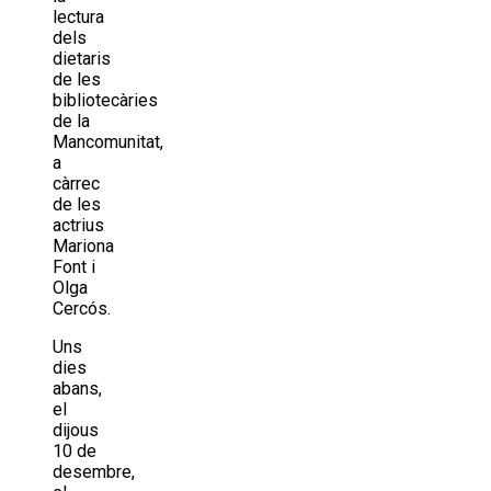
lectura
dels
dietaris
de les
bibliotecàries
de la
Mancomunitat,
a
càrrec
de les
actrius
Mariona
Font i
Olga
Cercós.
Uns
dies
abans,
el
dijous
10 de
desembre,