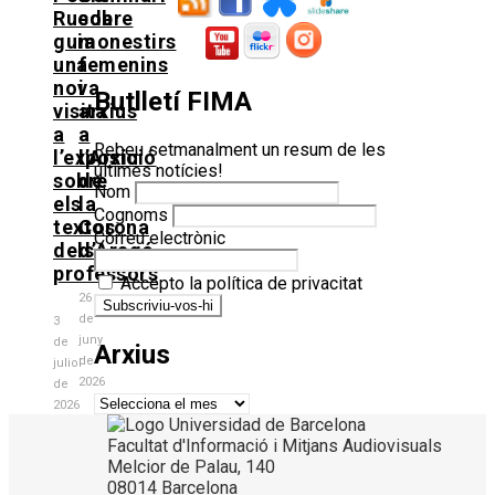
Rueda
sobre
guia
monestirs
una
femenins
nova
i
Butlletí FIMA
visita
arxius
a
a
Rebeu setmanalment un resum de les
l’exposició
l’Arxiu
últimes notícies!
sobre
de
Nom
els
la
Cognoms
textos
Corona
Correu electrònic
dels
d’Aragó
professors
Accepto la política de privacitat
26
de
3
juny
de
Arxius
de
juliol
2026
de
Arxius
2026
Facultat d'Informació i Mitjans Audiovisuals
Melcior de Palau, 140
08014 Barcelona