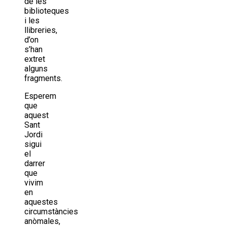
de les
biblioteques
i les
llibreries,
d’on
s’han
extret
alguns
fragments.
Esperem
que
aquest
Sant
Jordi
sigui
el
darrer
que
vivim
en
aquestes
circumstàncies
anòmales,