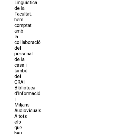
Lingüística
de la
Facultat,
hem
comptat
amb
la
col·laboració
del
personal
de la
casa i
també
del
CRAI
Biblioteca
d’Informació
i
Mitjans
Audiovisuals.
A tots
els
que
heu