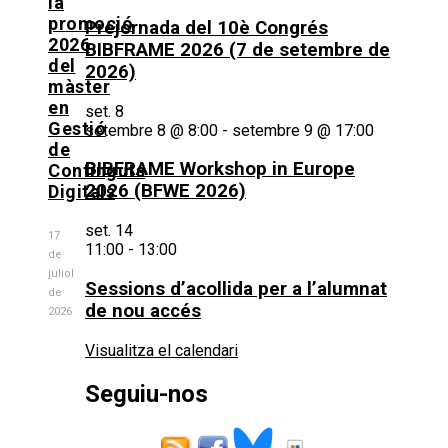
la
promoció
Prejornada del 10è Congrés
2026
BIBFRAME 2026 (7 de setembre de
del
2026)
màster
en
set.
8
Gestió
setembre 8 @ 8:00
-
setembre 9 @ 17:00
de
BIBFRAME Workshop in Europe
Continguts
2026 (BFWE 2026)
Digitals
set.
14
17
11:00
-
13:00
de
juliol
Sessions d’acollida per a l’alumnat
de
de nou accés
2026
Visualitza el calendari
Seguiu-nos