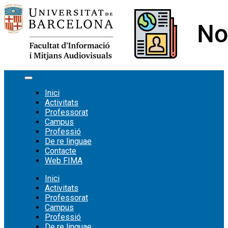
Vés
al
contingut
Inici
Activitats
Professorat
Campus
Professió
De re linguae
Contacte
Web FIMA
Inici
Activitats
Professorat
Campus
Professió
De re linguae