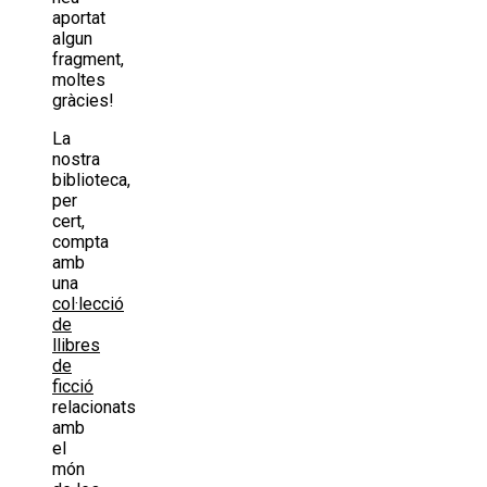
aportat
algun
fragment,
moltes
gràcies!
La
nostra
biblioteca,
per
cert,
compta
amb
una
col·lecció
de
llibres
de
ficció
relacionats
amb
el
món