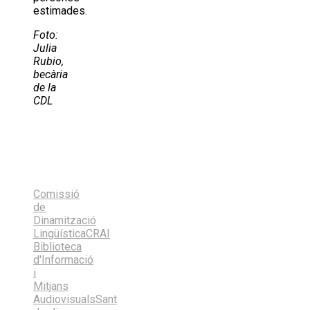
estimades.
Foto:
Julia
Rubio,
becària
de la
CDL
Share
on
Share
X
on
Share
(Twitter)
Facebook
on
Share
LinkedIn
on
Share
Email
on
Comissió
Bluesky
de
Dinamització
Lingüística
CRAI
Biblioteca
d'Informació
i
Mitjans
Audiovisuals
Sant