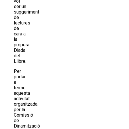
vol
ser un
suggeriment
de
lectures
de
cara a
la
propera
Diada
del
Llibre.
Per
portar
a
terme
aquesta
activitat,
organitzada
per la
Comissió
de
Dinamització