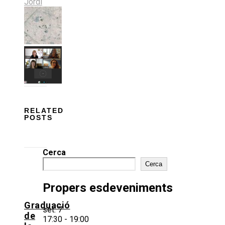
Jordi
RELATED
POSTS
Cerca
Cerca
Propers esdeveniments
Graduació
set.
7
de
17:30
-
19:00