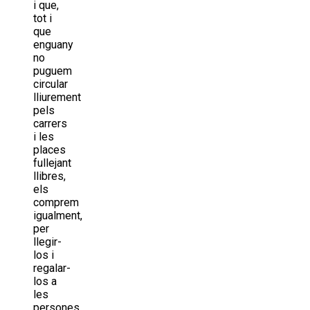
i que,
tot i
que
enguany
no
puguem
circular
lliurement
pels
carrers
i les
places
fullejant
llibres,
els
comprem
igualment,
per
llegir-
los i
regalar-
los a
les
persones