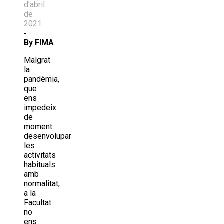
d'abril
de
2021
-
By
FIMA
Malgrat
la
pandèmia,
que
ens
impedeix
de
moment
desenvolupar
les
activitats
habituals
amb
normalitat,
a la
Facultat
no
ens