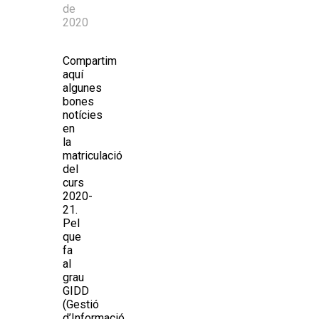
de
2020
Compartim
aquí
algunes
bones
notícies
en
la
matriculació
del
curs
2020-
21.
Pel
que
fa
al
grau
GIDD
(Gestió
d’Informació