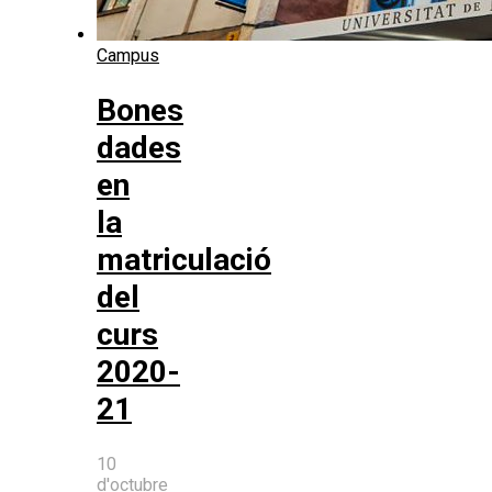
Campus
Bones
dades
en
la
matriculació
del
curs
2020-
21
10
d'octubre