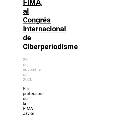
FIMA,
al
Congrés
Internacional
de
Ciberperiodisme
28
de
novembre
de
2020
Els
professors
de
la
FIMA
Javier