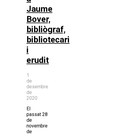
Jaume
Bover,
bibliògraf,
bibliotecari
i
erudit
1
de
desembre
de
2020
El
passat 28
de
novembre
de