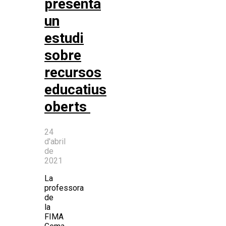
presenta
un
estudi
sobre
recursos
educatius
oberts
24
d'abril
de
2021
La
professora
de
la
FIMA