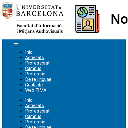
Vés
al
contingut
Inici
Activitats
Professorat
Campus
Professió
De re linguae
Contacte
Web FIMA
Inici
Activitats
Professorat
Campus
Professió
De re linguae