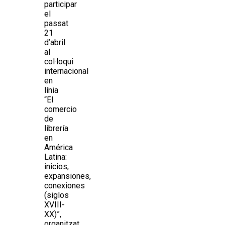
participar
el
passat
21
d’abril
al
col·loqui
internacional
en
línia
“El
comercio
de
librería
en
América
Latina:
inicios,
expansiones,
conexiones
(siglos
XVIII-
XX)”,
organitzat