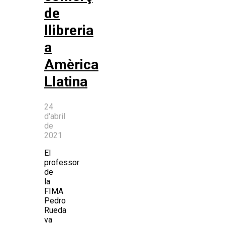
de
llibreria
a
Amèrica
Llatina
24
d'abril
de
2021
El
professor
de
la
FIMA
Pedro
Rueda
va