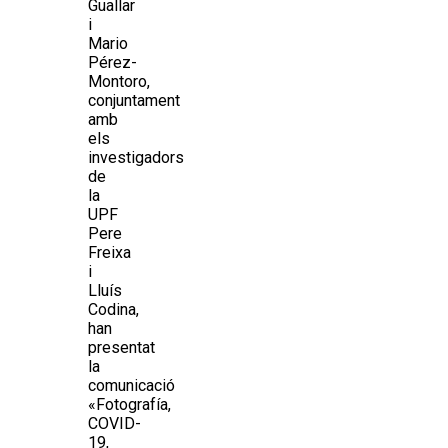
Guallar
i
Mario
Pérez-
Montoro,
conjuntament
amb
els
investigadors
de
la
UPF
Pere
Freixa
i
Lluís
Codina,
han
presentat
la
comunicació
«Fotografía,
COVID-
19,