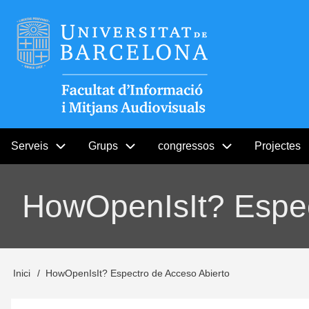
Vés
Menú
al
contingut
del
compte
d'usuari
Serveis
Grups
congressos
Projectes
Navegació
principal
HowOpenIsIt? Espec
Inici
HowOpenIsIt? Espectro de Acceso Abierto
Fil