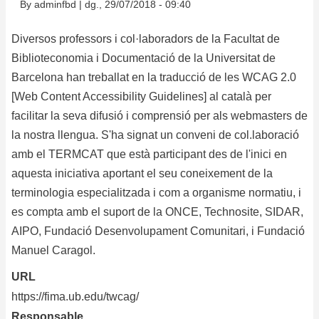
d'Ariadna
By
adminfbd
|
dg., 29/07/2018 - 09:40
Diversos professors i col·laboradors de la Facultat de
Biblioteconomia i Documentació de la Universitat de
Barcelona han treballat en la traducció de les WCAG 2.0
[Web Content Accessibility Guidelines] al català per
facilitar la seva difusió i comprensió per als webmasters de
la nostra llengua. S'ha signat un conveni de col.laboració
amb el TERMCAT que està participant des de l'inici en
aquesta iniciativa aportant el seu coneixement de la
terminologia especialitzada i com a organisme normatiu, i
es compta amb el suport de la ONCE, Technosite, SIDAR,
AIPO, Fundació Desenvolupament Comunitari, i Fundació
Manuel Caragol.
URL
https://fima.ub.edu/twcag/
Responsable