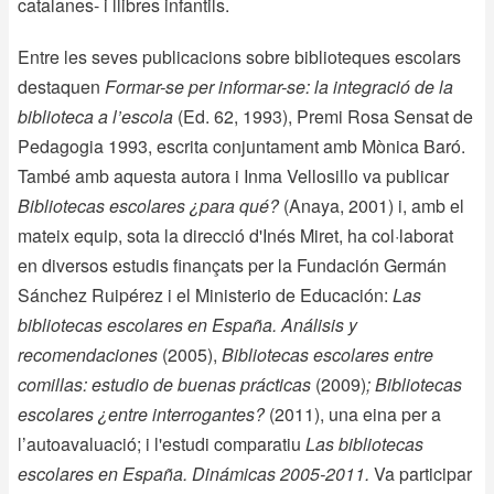
catalanes- i llibres infantils.
Entre les seves publicacions sobre biblioteques escolars
destaquen
Formar-se per informar-se: la integració de la
biblioteca a l’escola
(Ed. 62, 1993),
Premi Rosa Sensat de
Pedagogia
1993, escrita conjuntament amb Mònica Baró.
També amb aquesta autora i Inma Vellosillo va publicar
Bibliotecas escolares ¿para qué?
(Anaya, 2001) i, amb el
mateix equip, sota la direcció d'Inés Miret, ha col·laborat
en diversos estudis finançats per la Fundación Germán
Sánchez Ruipérez i el Ministerio de Educación:
Las
bibliotecas escolares en España. Análisis y
recomendaciones
(2005),
Bibliotecas escolares entre
comillas: estudio de buenas prácticas
(2009)
;
Bibliotecas
escolares ¿entre interrogantes?
(2011), una eina per a
l’autoavaluació; i l'estudi comparatiu
Las bibliotecas
escolares en España. Dinámicas 2005-2011.
Va participar