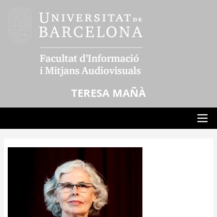
Vés
al
contingut
TERESA MAÑÀ
Main
navigation