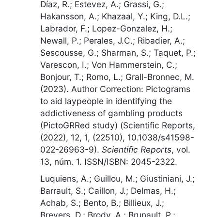
Díaz, R.; Estevez, A.; Grassi, G.;
Hakansson, A.; Khazaal, Y.; King, D.L.;
Labrador, F.; Lopez-Gonzalez, H.;
Newall, P.; Perales, J.C.; Ribadier, A.;
Sescousse, G.; Sharman, S.; Taquet, P.;
Varescon, I.; Von Hammerstein, C.;
Bonjour, T.; Romo, L.; Grall-Bronnec, M.
(2023).
Author Correction: Pictograms
to aid laypeople in identifying the
addictiveness of gambling products
(PictoGRRed study) (Scientific Reports,
(2022), 12, 1, (22510), 10.1038/s41598-
022-26963-9)
.
Scientific Reports
,
vol.
13, núm. 1
. ISSN/ISBN: 2045-2322.
Luquiens, A.; Guillou, M.; Giustiniani, J.;
Barrault, S.; Caillon, J.; Delmas, H.;
Achab, S.; Bento, B.; Billieux, J.;
Brevers, D.; Brody, A.; Brunault, P.;