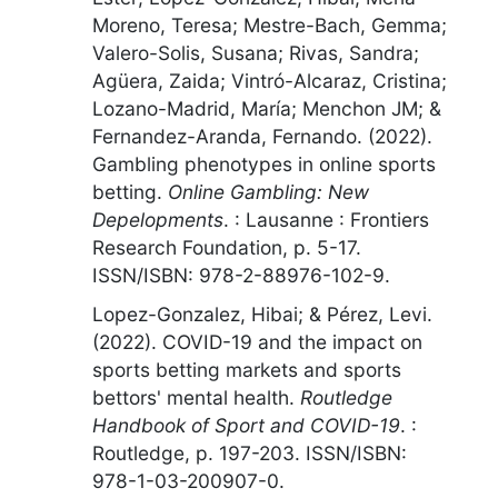
Moreno, Teresa; Mestre-Bach, Gemma;
Valero-Solis, Susana; Rivas, Sandra;
Agüera, Zaida; Vintró-Alcaraz, Cristina;
Lozano-Madrid, María; Menchon JM; &
Fernandez-Aranda, Fernando. (2022).
Gambling phenotypes in online sports
betting
.
Online Gambling: New
Depelopments
.
:
Lausanne : Frontiers
Research Foundation
,
p. 5-17
.
ISSN/ISBN: 978-2-88976-102-9.
Lopez-Gonzalez, Hibai; & Pérez, Levi.
(2022).
COVID-19 and the impact on
sports betting markets and sports
bettors' mental health
.
Routledge
Handbook of Sport and COVID-19
.
:
Routledge
,
p. 197-203
. ISSN/ISBN:
978-1-03-200907-0.