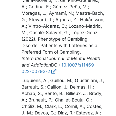
Mena-Moreno, T.; del Pino-Gutierrez,
A.; Codina, E.; Gómez-Peña, M.;
Moragas, L.; Aymamí, N.; Mestre-Bach,
G.; Steward, T.; Agüera, Z.; Hakånsson,
A.; Vintró-Alcaraz, C.; Lozano-Madrid,
M.; Casalé-Salayet, G.; López-Gonz.
(2022).
Phenotype of Gambling
Disorder Patients with Lotteries as a
Preferred Form of Gambling
.
International Journal of Mental Health
and Addiction
DOI:
10.1007/s11469-
022-00793-2
Luquiens, A.; Guillou, M.; Giustiniani, J.;
Barrault, S.; Caillon, J.; Delmas, H.;
Achab, S.; Bento, B.; Billieux, J.; Brody,
A.; Brunault, P.; Challet-Bouju, G.;
Chóliz, M.; Clark, L.; Cornil, A.; Costes,
J.-M.; Devos, G.; Díaz, R.; Estevez, A.;