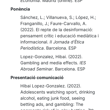
Economía
.
Madrid (online). ESP
Ponència
Sánchez, L.; Villanueva, S.; López, H.;
Franganillo, J.; Faure-Carvallo, A.
(2022).
El repte de la desinformació:
pensament crític i educació mediàtica i
informacional
.
II Jornada d'Ètica
Periodística
.
Barcelona. ESP
Lopez-Gonzalez, Hibai. (2022).
Gambling and media effects
.
IES
Abroad Seminar
.
Barcelona. ESP
Presentació comunicació
Hibai Lopez-Gonzalez. (2022).
Adolescents watching sport, drinking
alcohol, eating junk food, seeing
betting ads, and gambling: The