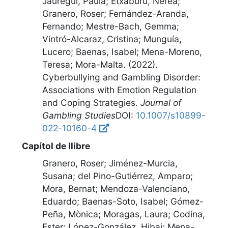
Jauregui, Paula; Etxaburu, Nerea;
Granero, Roser; Fernández-Aranda,
Fernando; Mestre-Bach, Gemma;
Vintró-Alcaraz, Cristina; Munguía,
Lucero; Baenas, Isabel; Mena-Moreno,
Teresa; Mora-Malta. (2022).
Cyberbullying and Gambling Disorder:
Associations with Emotion Regulation
and Coping Strategies
.
Journal of
Gambling Studies
DOI:
10.1007/s10899-
022-10160-4
Capítol de llibre
Granero, Roser; Jiménez-Murcia,
Susana; del Pino-Gutiérrez, Amparo;
Mora, Bernat; Mendoza-Valenciano,
Eduardo; Baenas-Soto, Isabel; Gómez-
Peña, Mònica; Moragas, Laura; Codina,
Ester; López-González, Hibai; Mena-