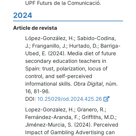
UPF Futurs de la Comunicació
.
2024
Article de revista
López-González, H.; Sabido-Codina,
J.; Franganillo, J.; Hurtado, D.; Barriga-
Ubed, E. (2024).
Media diet of future
secondary education teachers in
Spain: trust, polarization, locus of
control, and self-perceived
informational skills
.
Obra Digital
,
núm.
16, 81-96
.
DOI:
10.25029/od.2024.425.26
Lopez-Gonzalez, H.; Granero, R.;
Fernández-Aranda, F.; Griffiths, M.D.;
Jiménez-Murcia, S. (2024).
Perceived
Impact of Gambling Advertising can