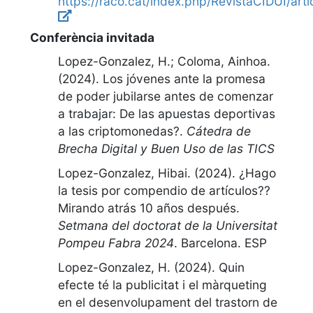
https://raco.cat/index.php/RevistaCIDUI/art
Conferència invitada
Lopez-Gonzalez, H.; Coloma, Ainhoa.
(2024).
Los jóvenes ante la promesa
de poder jubilarse antes de comenzar
a trabajar: De las apuestas deportivas
a las criptomonedas?
.
Cátedra de
Brecha Digital y Buen Uso de las TICS
Lopez-Gonzalez, Hibai. (2024).
¿Hago
la tesis por compendio de artículos??
Mirando atrás 10 años después
.
Setmana del doctorat de la Universitat
Pompeu Fabra 2024
.
Barcelona. ESP
Lopez-Gonzalez, H. (2024).
Quin
efecte té la publicitat i el màrqueting
en el desenvolupament del trastorn de