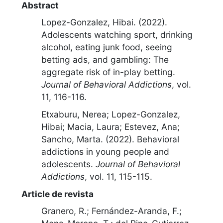
Abstract
Lopez-Gonzalez, Hibai. (2022).
Adolescents watching sport, drinking
alcohol, eating junk food, seeing
betting ads, and gambling: The
aggregate risk of in-play betting
.
Journal of Behavioral Addictions
,
vol.
11, 116-116
.
Etxaburu, Nerea; Lopez-Gonzalez,
Hibai; Macia, Laura; Estevez, Ana;
Sancho, Marta. (2022).
Behavioral
addictions in young people and
adolescents
.
Journal of Behavioral
Addictions
,
vol. 11, 115-115
.
Article de revista
Granero, R.; Fernández-Aranda, F.;