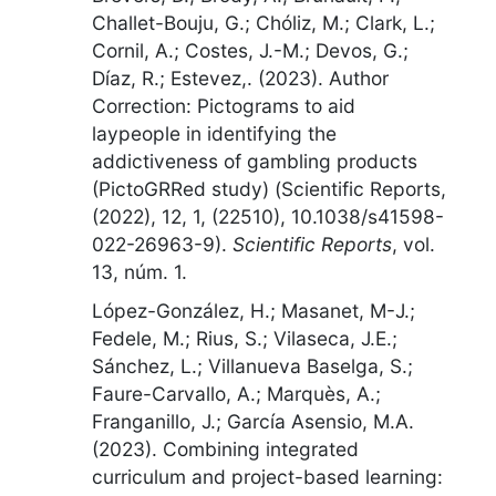
Challet-Bouju, G.; Chóliz, M.; Clark, L.;
Cornil, A.; Costes, J.-M.; Devos, G.;
Díaz, R.; Estevez,. (2023).
Author
Correction: Pictograms to aid
laypeople in identifying the
addictiveness of gambling products
(PictoGRRed study) (Scientific Reports,
(2022), 12, 1, (22510), 10.1038/s41598-
022-26963-9)
.
Scientific Reports
,
vol.
13, núm. 1
.
López-González, H.; Masanet, M-J.;
Fedele, M.; Rius, S.; Vilaseca, J.E.;
Sánchez, L.; Villanueva Baselga, S.;
Faure-Carvallo, A.; Marquès, A.;
Franganillo, J.; García Asensio, M.A.
(2023).
Combining integrated
curriculum and project-based learning: