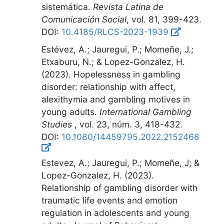
sistemática
.
Revista Latina de
Comunicación Social
,
vol. 81, 399-423
.
DOI:
10.4185/RLCS-2023-1939
Estévez, A.; Jauregui, P.; Momeñe, J.;
Etxaburu, N.; & Lopez-Gonzalez, H.
(2023).
Hopelessness in gambling
disorder: relationship with affect,
alexithymia and gambling motives in
young adults
.
International Gambling
Studies
,
vol. 23, núm. 3, 418-432
.
DOI:
10.1080/14459795.2022.2152468
Estevez, A.; Jauregui, P.; Momeñe, J; &
Lopez-Gonzalez, H. (2023).
Relationship of gambling disorder with
traumatic life events and emotion
regulation in adolescents and young