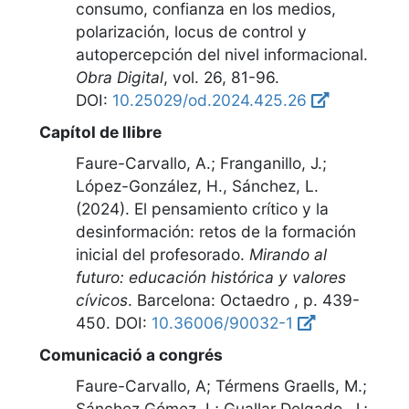
consumo, confianza en los medios,
polarización, locus de control y
autopercepción del nivel informacional
.
Obra Digital
,
vol. 26, 81-96
.
DOI:
10.25029/od.2024.425.26
Capítol de llibre
Faure-Carvallo, A.; Franganillo, J.;
López-González, H., Sánchez, L.
(2024).
El pensamiento crítico y la
desinformación: retos de la formación
inicial del profesorado
.
Mirando al
futuro: educación histórica y valores
cívicos
.
Barcelona
:
Octaedro
,
p. 439-
450
.
DOI:
10.36006/90032-1
Comunicació a congrés
Faure-Carvallo, A; Térmens Graells, M.;
Sánchez Gómez, L; Guallar Delgado, J.;