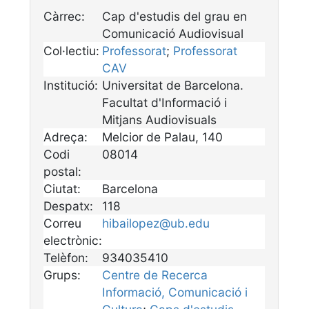
Càrrec:
Cap d'estudis del grau en
Comunicació Audiovisual
Col·lectiu:
Professorat
;
Professorat
CAV
Institució:
Universitat de Barcelona.
Facultat d'Informació i
Mitjans Audiovisuals
Adreça:
Melcior de Palau, 140
Codi
08014
postal:
Ciutat:
Barcelona
Despatx:
118
Correu
hibailopez@ub.edu
electrònic:
Telèfon:
934035410
Grups:
Centre de Recerca
Informació, Comunicació i