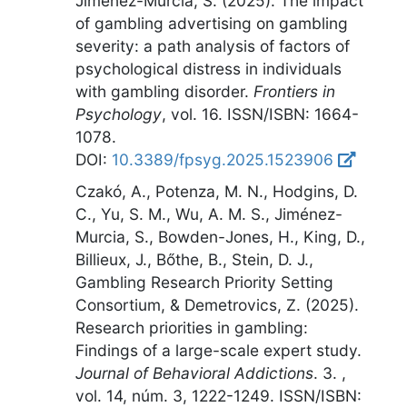
Jimenez-Murcia, S. (2025).
The impact
of gambling advertising on gambling
severity: a path analysis of factors of
psychological distress in individuals
with gambling disorder
.
Frontiers in
Psychology
,
vol. 16
. ISSN/ISBN: 1664-
1078.
DOI:
10.3389/fpsyg.2025.1523906
Czakó, A., Potenza, M. N., Hodgins, D.
C., Yu, S. M., Wu, A. M. S., Jiménez-
Murcia, S., Bowden-Jones, H., King, D.,
Billieux, J., Bőthe, B., Stein, D. J.,
Gambling Research Priority Setting
Consortium, & Demetrovics, Z. (2025).
Research priorities in gambling:
Findings of a large-scale expert study
.
Journal of Behavioral Addictions
.
3
.
,
vol. 14, núm. 3, 1222-1249
. ISSN/ISBN: