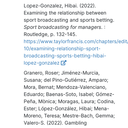
Lopez-Gonzalez, Hibai. (2022).
Examining the relationship between
sport broadcasting and sports betting
.
Sport broadcasting for managers
.
:
Routledge
,
p. 132-145
.
https://www.taylorfrancis.com/chapters/ed
10/examining-relationship-sport-
broadcasting-sports-betting-hibai-
lopez-gonzalez
Granero, Roser; Jiménez-Murcia,
Susana; del Pino-Gutiérrez, Amparo;
Mora, Bernat; Mendoza-Valenciano,
Eduardo; Baenas-Soto, Isabel; Gómez-
Peña, Mònica; Moragas, Laura; Codina,
Ester; López-González, Hibai; Mena-
Moreno, Teresa; Mestre-Bach, Gemma;
Valero-S. (2022).
Gambling