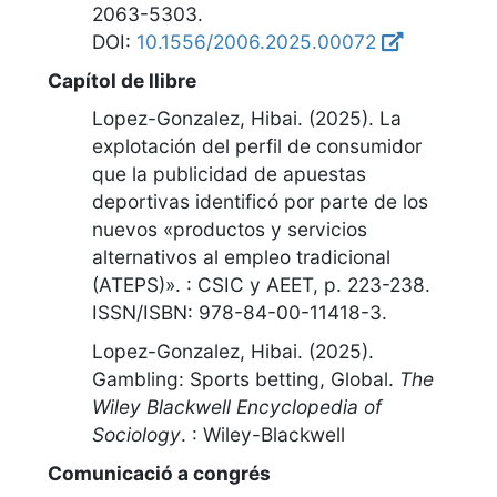
2063-5303.
DOI:
10.1556/2006.2025.00072
Capítol de llibre
Lopez-Gonzalez, Hibai. (2025).
La
explotación del perfil de consumidor
que la publicidad de apuestas
deportivas identificó por parte de los
nuevos «productos y servicios
alternativos al empleo tradicional
(ATEPS)»
.
:
CSIC y AEET
,
p. 223-238
.
ISSN/ISBN: 978-84-00-11418-3.
Lopez-Gonzalez, Hibai. (2025).
Gambling: Sports betting, Global
.
The
Wiley Blackwell Encyclopedia of
Sociology
.
:
Wiley-Blackwell
Comunicació a congrés