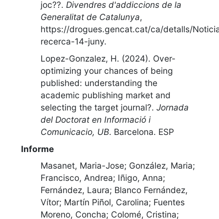
joc??
.
Divendres d'addiccions de la
Generalitat de Catalunya
,
https://drogues.gencat.cat/ca/detalls/Notici
recerca-14-juny
.
Lopez-Gonzalez, H. (2024).
Over-
optimizing your chances of being
published: understanding the
academic publishing market and
selecting the target journal?
.
Jornada
del Doctorat en Informació i
Comunicacio, UB
.
Barcelona. ESP
Informe
Masanet, Maria-Jose; González, Maria;
Francisco, Andrea; Iñigo, Anna;
Fernández, Laura; Blanco Fernández,
Vítor; Martín Piñol, Carolina; Fuentes
Moreno, Concha; Colomé, Cristina;