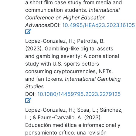
a short film case study from media and
communication students
.
International
Conference on Higher Education
Advances
DOI:
10.4995/HEAd23.2023.16105
Lopez-Gonzalez, H.; Petrotta, B.
(2023).
Gambling-like digital assets
and gambling severity: A correlational
study with U.S. sports bettors
consuming cryptocurrencies, NFTs,
and fan tokens
.
International Gambling
Studies
DOI:
10.1080/14459795.2023.2279125
Lopez-Gonzalez, H.; Sosa, L.; Sánchez,
L.; & Faure-Carvallo, A. (2023).
Educación mediática e informacional y
pensamiento crítico: una revisión