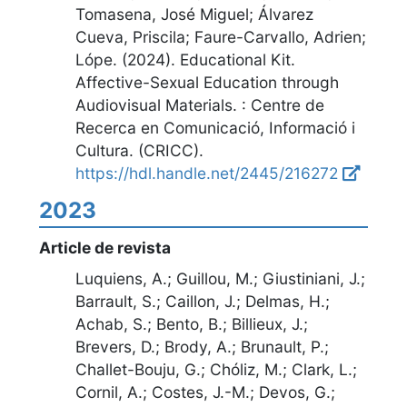
Tomasena, José Miguel; Álvarez
Cueva, Priscila; Faure-Carvallo, Adrien;
Lópe. (2024).
Educational Kit.
Affective-Sexual Education through
Audiovisual Materials
.
:
Centre de
Recerca en Comunicació, Informació i
Cultura. (CRICC)
.
https://hdl.handle.net/2445/216272
2023
Article de revista
Luquiens, A.; Guillou, M.; Giustiniani, J.;
Barrault, S.; Caillon, J.; Delmas, H.;
Achab, S.; Bento, B.; Billieux, J.;
Brevers, D.; Brody, A.; Brunault, P.;
Challet-Bouju, G.; Chóliz, M.; Clark, L.;
Cornil, A.; Costes, J.-M.; Devos, G.;