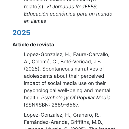
relato(s)
.
VI Jornadas RedEFES,
Educación económica para un mundo
en llamas
2025
Article de revista
Lopez-Gonzalez, H.; Faure-Carvallo,
A.; Colomé, C.; Boté-Vericad, J.-J.
(2025).
Spontaneous narratives of
adolescents about their perceived
impact of social media use on their
psychological well-being and mental
health
.
Psychology Of Popular Media
.
ISSN/ISBN: 2689-6567.
Lopez-Gonzalez, H., Granero, R.,
Fernández-Aranda, Griffiths, M.D.,