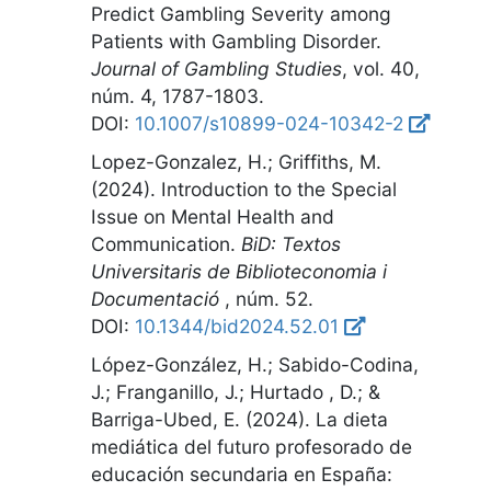
Predict Gambling Severity among
Patients with Gambling Disorder
.
Journal of Gambling Studies
,
vol. 40,
núm. 4, 1787-1803
.
DOI:
10.1007/s10899-024-10342-2
Lopez-Gonzalez, H.; Griffiths, M.
(2024).
Introduction to the Special
Issue on Mental Health and
Communication
.
BiD: Textos
Universitaris de Biblioteconomia i
Documentació
,
núm. 52
.
DOI:
10.1344/bid2024.52.01
López-González, H.; Sabido-Codina,
J.; Franganillo, J.; Hurtado , D.; &
Barriga-Ubed, E. (2024).
La dieta
mediática del futuro profesorado de
educación secundaria en España: