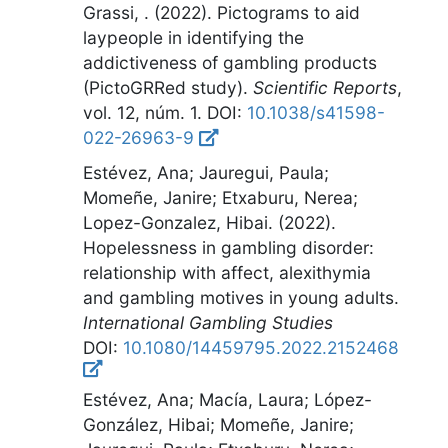
Grassi, . (2022).
Pictograms to aid
laypeople in identifying the
addictiveness of gambling products
(PictoGRRed study)
.
Scientific Reports
,
vol. 12, núm. 1
.
DOI:
10.1038/s41598-
022-26963-9
Estévez, Ana; Jauregui, Paula;
Momeñe, Janire; Etxaburu, Nerea;
Lopez-Gonzalez, Hibai. (2022).
Hopelessness in gambling disorder:
relationship with affect, alexithymia
and gambling motives in young adults
.
International Gambling Studies
DOI:
10.1080/14459795.2022.2152468
Estévez, Ana; Macía, Laura; López-
González, Hibai; Momeñe, Janire;