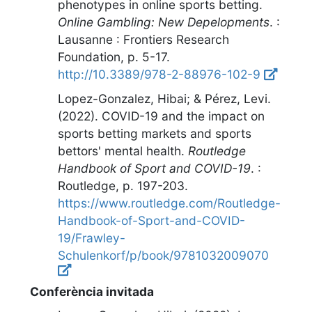
phenotypes in online sports betting
.
Online Gambling: New Depelopments
.
:
Lausanne : Frontiers Research
Foundation
,
p. 5-17
.
http://10.3389/978-2-88976-102-9
Lopez-Gonzalez, Hibai; & Pérez, Levi.
(2022).
COVID-19 and the impact on
sports betting markets and sports
bettors' mental health
.
Routledge
Handbook of Sport and COVID-19
.
:
Routledge
,
p. 197-203
.
https://www.routledge.com/Routledge-
Handbook-of-Sport-and-COVID-
19/Frawley-
Schulenkorf/p/book/9781032009070
Conferència invitada