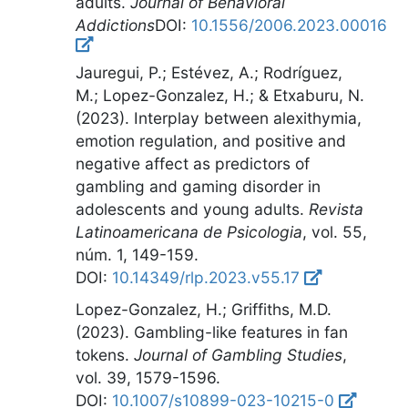
adults
.
Journal of Behavioral
Addictions
DOI:
10.1556/2006.2023.00016
Jauregui, P.; Estévez, A.; Rodríguez,
M.; Lopez-Gonzalez, H.; & Etxaburu, N.
(2023).
Interplay between alexithymia,
emotion regulation, and positive and
negative affect as predictors of
gambling and gaming disorder in
adolescents and young adults
.
Revista
Latinoamericana de Psicologia
,
vol. 55,
núm. 1, 149-159
.
DOI:
10.14349/rlp.2023.v55.17
Lopez-Gonzalez, H.; Griffiths, M.D.
(2023).
Gambling-like features in fan
tokens
.
Journal of Gambling Studies
,
vol. 39, 1579-1596
.
DOI:
10.1007/s10899-023-10215-0