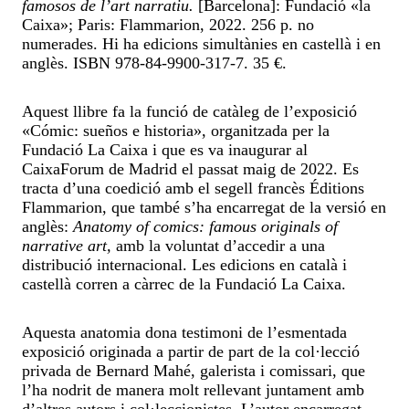
famosos de l’art narratiu.
[Barcelona]: Fundació «la
Caixa»; Paris: Flammarion, 2022. 256 p. no
numerades. Hi ha edicions simultànies en castellà i en
anglès. ISBN 978-84-9900-317-7. 35 €.
Aquest llibre fa la funció de catàleg de l’exposició
«Cómic: sueños e historia», organitzada per la
Fundació La Caixa i que es va inaugurar al
CaixaForum de Madrid el passat maig de 2022. Es
tracta d’una coedició amb el segell francès Éditions
Flammarion, que també s’ha encarregat de la versió en
anglès:
Anatomy of comics: famous originals of
narrative art,
amb la voluntat d’accedir a una
distribució internacional. Les edicions en català i
castellà corren a càrrec de la Fundació La Caixa.
Aquesta anatomia dona testimoni de l’esmentada
exposició originada a partir de part de la col·lecció
privada de Bernard Mahé, galerista i comissari, que
l’ha nodrit de manera molt rellevant juntament amb
d’altres autors i col·leccionistes. L’autor encarregat