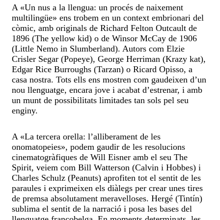
A «Un nus a la llengua: un procés de naixement
multilingüe» ens trobem en un context embrionari del
còmic, amb originals de Richard Felton Outcault de
1896 (The yellow kid) o de Winsor McCay de 1906
(Little Nemo in Slumberland). Autors com Elzie
Crisler Segar (Popeye), George Herriman (Krazy kat),
Edgar Rice Burroughs (Tarzan) o Ricard Opisso, a
casa nostra. Tots ells ens mostren com gaudeixen d’un
nou llenguatge, encara jove i acabat d’estrenar, i amb
un munt de possibilitats limitades tan sols pel seu
enginy.
A «La tercera orella: l’alliberament de les
onomatopeies», podem gaudir de les resolucions
cinematogràfiques de Will Eisner amb el seu The
Spirit, veiem com Bill Watterson (Calvin i Hobbes) i
Charles Schulz (Peanuts) aprofiten tot el sentit de les
paraules i exprimeixen els diàlegs per crear unes tires
de premsa absolutament meravelloses. Hergé (Tintín)
sublima el sentit de la narració i posa les bases del
llenguatge francobelga. En moments determinats, les