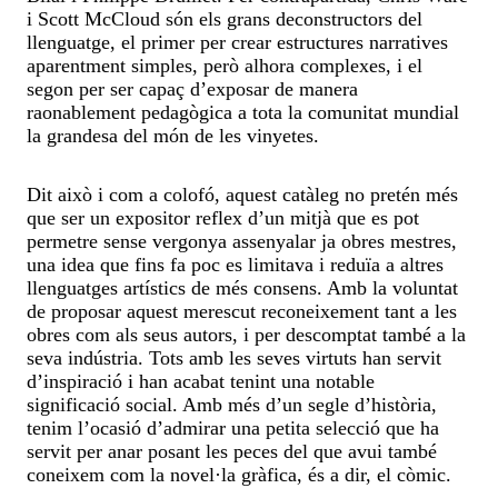
i Scott McCloud són els grans deconstructors del
llenguatge, el primer per crear estructures narratives
aparentment simples, però alhora complexes, i el
segon per ser capaç d’exposar de manera
raonablement pedagògica a tota la comunitat mundial
la grandesa del món de les vinyetes.
Dit això i com a colofó, aquest catàleg no pretén més
que ser un expositor reflex d’un mitjà que es pot
permetre sense vergonya assenyalar ja obres mestres,
una idea que fins fa poc es limitava i reduïa a altres
llenguatges artístics de més consens. Amb la voluntat
de proposar aquest merescut reconeixement tant a les
obres com als seus autors, i per descomptat també a la
seva indústria. Tots amb les seves virtuts han servit
d’inspiració i han acabat tenint una notable
significació social. Amb més d’un segle d’història,
tenim l’ocasió d’admirar una petita selecció que ha
servit per anar posant les peces del que avui també
coneixem com la novel·la gràfica, és a dir, el còmic.