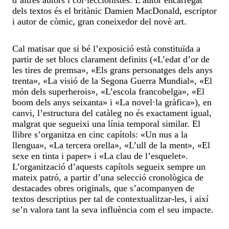
dels textos és el britànic Damien MacDonald, escriptor
i autor de còmic, gran coneixedor del novè art.
Cal matisar que si bé l’exposició està constituïda a
partir de set blocs clarament definits («L’edat d’or de
les tires de premsa», «Els grans personatges dels anys
trenta», «La visió de la Segona Guerra Mundial», «El
món dels superherois», «L’escola francobelga», «El
boom dels anys seixanta» i «La novel·la gràfica»), en
canvi, l’estructura del catàleg no és exactament igual,
malgrat que segueixi una línia temporal similar. El
llibre s’organitza en cinc capítols: «Un nus a la
llengua», «La tercera orella», «L’ull de la ment», «El
sexe en tinta i paper» i «La clau de l’esquelet».
L’organització d’aquests capítols segueix sempre un
mateix patró, a partir d’una selecció cronològica de
destacades obres originals, que s’acompanyen de
textos descriptius per tal de contextualitzar-les, i així
se’n valora tant la seva influència com el seu impacte.