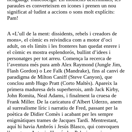
paraules es converteixen en icones i prenen un nou
significat al·ludint a accions o sons molt explícits:
Pam!
A «L’ull de la ment: dissidents, rebels i creadors de
mons», el còmic es reivindica com a motor d’oci
adult, on els límits i les fronteres han quedat enrere i
el còmic es mostra esplendorós, bullint d’idees i
personatges per tot arreu. Comença la recerca de
l’aventura més pura amb Alex Raymond (Jungle Jim,
Flash Gordon) o Lee Falk (Mandrake), fins al canvi de
paradigma de Milton Caniff (Steve Canyon), que
conclou amb Hugo Pratt (Corto Maltès). Apareix la
primera maduresa dels superherois, amb Jack Kirby,
John Romita, Neal Adams, i finalment la cruesa de
Frank Miller. De la caricatura d’Albert Uderzo, anem
al surrealisme líric i narratiu de Fred, passant per la
poètica de Didier Comès i acabant per les sempre
enigmàtiques trames de Jacques Tardi. Mentrestant,
aquí hi havia Ambrós i Jesús Blasco, qui convoquen