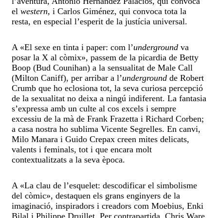
l’aventura, Antonio Hernández Palacios, qui convoca
el
western,
i Carlos Giménez, qui convoca tota la
resta, en especial l’esperit de la justícia universal.
A «El sexe en tinta i paper: com l’
underground
va
posar la X al còmix», passem de la picardia de Betty
Boop (Bud Counihan) a la sensualitat de Male Call
(Milton Caniff), per arribar a l’
underground
de Robert
Crumb que ho eclosiona tot, la seva curiosa percepció
de la sexualitat no deixa a ningú indiferent. La fantasia
s’expressa amb un culte al cos excels i sempre
excessiu de la mà de Frank Frazetta i Richard Corben;
a casa nostra ho sublima Vicente Segrelles. En canvi,
Milo Manara i Guido Crepax creen mites delicats,
valents i feminals, tot i que encara molt
contextualitzats a la seva època.
A «La clau de l’esquelet: descodificar el simbolisme
del còmic», destaquen els grans enginyers de la
imaginació, inspiradors i creadors com Moebius, Enki
Bilal i Philippe Druillet. Per contrapartida, Chris Ware