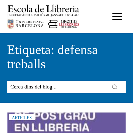
Vés
al
contingut
Etiqueta: defensa
treballs
ARTICLES