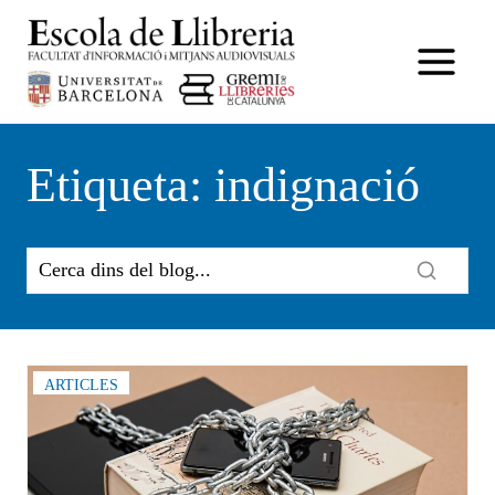
Vés
al
contingut
Etiqueta: indignació
ARTICLES