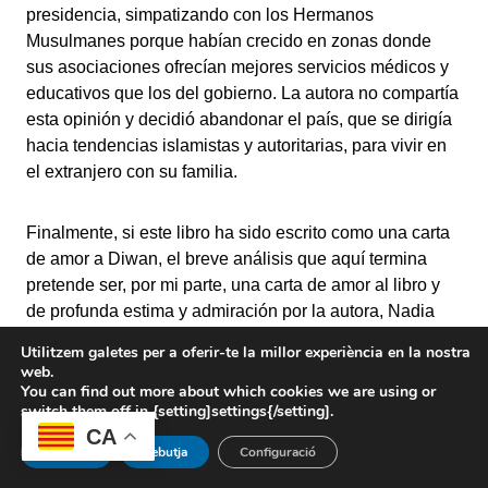
presidencia, simpatizando con los Hermanos
Musulmanes porque habían crecido en zonas donde
sus asociaciones ofrecían mejores servicios médicos y
educativos que los del gobierno. La autora no compartía
esta opinión y decidió abandonar el país, que se dirigía
hacia tendencias islamistas y autoritarias, para vivir en
el extranjero con su familia.
Finalmente, si este libro ha sido escrito como una carta
de amor a Diwan, el breve análisis que aquí termina
pretende ser, por mi parte, una carta de amor al libro y
de profunda estima y admiración por la autora, Nadia
Wassef.
Utilitzem galetes per a oferir-te la millor experiència en la nostra
web.
You can find out more about which cookies we are using or
Daniela Pinna
switch them off in {setting]settings{/setting].
De la 6.ª promoción de la Escola de Llibreria
CA
Accepta
Rebutja
Configuració