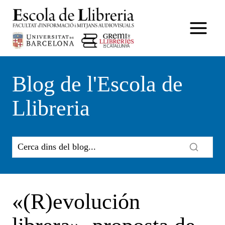
Vés
al
contingut
Blog de l'Escola de
Llibreria
«(R)evolución