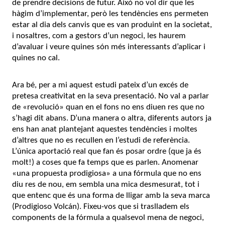
de prendre decisions de futur. Això no vol dir que les
hàgim d’implementar, però les tendències ens permeten
estar al dia dels canvis que es van produint en la societat,
i nosaltres, com a gestors d’un negoci, les haurem
d’avaluar i veure quines són més interessants d’aplicar i
quines no cal.
Ara bé, per a mi aquest estudi pateix d’un excés de
pretesa creativitat en la seva presentació. No val a parlar
de «revolució» quan en el fons no ens diuen res que no
s’hagi dit abans. D’una manera o altra, diferents autors ja
ens han anat plantejant aquestes tendències i moltes
d’altres que no es recullen en l’estudi de referència.
L’única aportació real que fan és posar ordre (que ja és
molt!) a coses que fa temps que es parlen. Anomenar
«una propuesta prodigiosa» a una fórmula que no ens
diu res de nou, em sembla una mica desmesurat, tot i
que entenc que és una forma de lligar amb la seva marca
(Prodigioso Volcán). Fixeu-vos que si traslladem els
components de la fórmula a qualsevol mena de negoci,