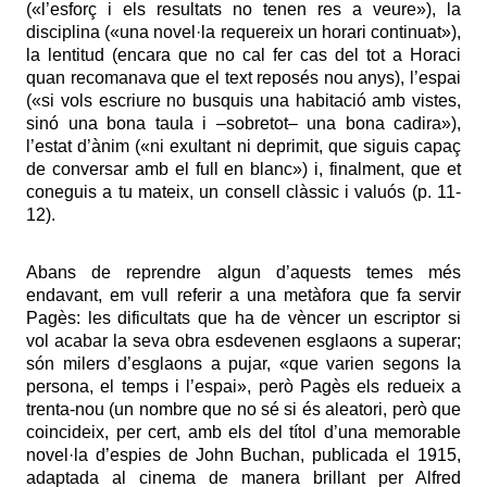
(«l’esforç i els resultats no tenen res a veure»), la
disciplina («una novel·la requereix un horari continuat»),
la lentitud (encara que no cal fer cas del tot a Horaci
quan recomanava que el text reposés nou anys), l’espai
(«si vols escriure no busquis una habitació amb vistes,
sinó una bona taula i –sobretot– una bona cadira»),
l’estat d’ànim («ni exultant ni deprimit, que siguis capaç
de conversar amb el full en blanc») i, finalment, que et
coneguis a tu mateix, un consell clàssic i valuós (p. 11-
12).
Abans de reprendre algun d’aquests temes més
endavant, em vull referir a una metàfora que fa servir
Pagès: les dificultats que ha de vèncer un escriptor si
vol acabar la seva obra esdevenen esglaons a superar;
són milers d’esglaons a pujar, «que varien segons la
persona, el temps i l’espai», però Pagès els redueix a
trenta-nou (un nombre que no sé si és aleatori, però que
coincideix, per cert, amb els del títol d’una memorable
novel·la d’espies de John Buchan, publicada el 1915,
adaptada al cinema de manera brillant per Alfred