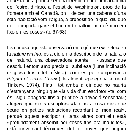
aquesta altra podria ser una «remota i poc poblada» illa
de l’estret d’Haro, a l’estat de Washington, prop de la
frontera amb el Canadà, on li deixen una cabana d’una
sola habitació vora l’aigua, a propòsit de la qual diu que
no li «importa gaire el lloc on treballo», perquè «no em
fixo en les coses» (p. 67-68).
És curiosa aquesta observació en algú que excel·leix en
la
nature writing
, és a dir, en la descripció de la natura o
del natural, una observadora atenta i il·lustrada que
descriu l’entorn amb precisió i subtilesa (i una inclinació
religiosa fins i tot mística), com es pot comprovar a
Pilgrim at Tinker Creek
(literalment, «pelegrina al rierol
Tinker», 1974). Fins i tot arriba a dir que no hauria
d’estranyar a ningú que «la vida d’un escriptor –tal com
és– sigui apagada fins al punt de la privació sensorial»;
afegeix que molts escriptors «fan poca cosa més que
seure en petites habitacions recordant el món real»,
perquè aquest escriptor (i tants altres com ell) està
«profundament absorbit per coses fins ara inaudites»,
està «inventant tècniques del tot noves que puguin