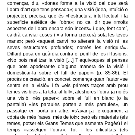
començar, diu, «dones forma a la visió del que serà
l’obra d’art que tens pensada»; una visió (idea, intuïció o
projecte), precisa, que és «l’estructura intel·lectual i la
superfície estètica de l’obra»; no cal dir que «molts
aspectes de l’obra encara són incerts» i que, fent camí,
caldrà canviar coses i «la forma creixerà sota les teves
mans»; però «aquest canvi no alterarà la visió ni les
seves estructures profundes; només les enriquirà».
Dillard posa en guàrdia contra el perill de les il·lusions:
«No pots realitzar la visió […] T’equivoques si penses
que pots apoderar-te d’alguna manera de la visió i
domesticar-la sobre el full de paper» (p. 85-86). El
procés de creació, en concret, comença quan l’autor «se
centra en la visió» i fa «els primers traços amb prou
feines visibles a la tela, al full»; aleshores l’obra ja no és
una visió, «és paper»; sobre el full en blanc (o la
pantalla) «les paraules porten a més paraules», un
passatge en porta un altre, «s’avança feixugament a
còpia de més frases, més de tot»; però els materials (els
temes, potser els Grans Temes que esmenta Pagès) i el
temps «assetgen l’obra». Tot i les dificultats (els