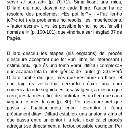
servir al seu art» (p. 70-71). Simplificant una mica,
Dillard diu que, davant de cada llibre, l’autor ha de
resoldre dos problemes: «Es pot fer?» i «Puc fer-ho
jo?»; tot i els problemes no resolts, les imperfeccions,
«l’autor escriu» i, «si és possible fer-ho, ho pot fer ell i
només ell» (p. 100-101), que vindria a ser l’esglaó 37 de
Pagès.
Dillard descriu les etapes (els esglaons) del procés
d’escriure acceptant que fer «un llibre és interessant i
estimulant», que és una feina «prou difícil i complexa»
que acapara tota la intel·ligència de l’autor (p. 33). Però
Dillard també diu que, més que «escriure un llibre, el
que faig és vetllar-lo», deixar-lo créixer; una obra
començada «de seguida es fa salvatge» i, a mesura que
creix, «es fa més difícil de controlar: és un lleó que cada
vegada té més força» (p. 80). Per descriure «el que
passa a l’habitacioneta entre l’escriptor i l’obra
pròpiament dita», Dillard estableix una analogia amb el
que passa entre un pintor i la tela i explica el procés
adreçant-se directament al lector, possible escriptor. Per