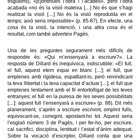
esglaons), «[c]ontinues l’obra i l’acabes», però l’obra
acabada «no és la visió mateixa […] No és que s’hagi
realitzat la visió […] No és la visió reproduïda en el
temps; això seria impossible» (p. 85-87). En efecte, una
cosa és la visió, la intenció, i una altra cosa és el
resultat, com també adverteix Pagès.
Una de les preguntes segurament més difícils de
respondre és: «Qui m’ensenyarà a escriure?». La
resposta de Dillard és inequívoca, indiscutible: «El full,
el full, aquest etern espai en blanc […]; el full, que
emplenes amb rigidesa, espatllant-lo, però reivindicant
la teva llibertat i la teva capacitat d’actuar […]; el full que
emplenes lentament amb el fil entortolligat de les teves
entranyes; el full en la puresa de les seves possibilitats
[…]: aquest full t’ensenyarà a escriure» (p. 88). Dit més
planerament, s’aprèn a escriure escrivint, omplint fulls,
equivocant-se, corregint, apostant-ho tot. Aquest seria
l’esglaó número 3 de Pagès, i per fer-ho, per escriure,
cal sacrifici, disciplina, lentitud i l’estat d’ànim adequat.
Sobre la vocació d’escriptor, Dillard conta que una