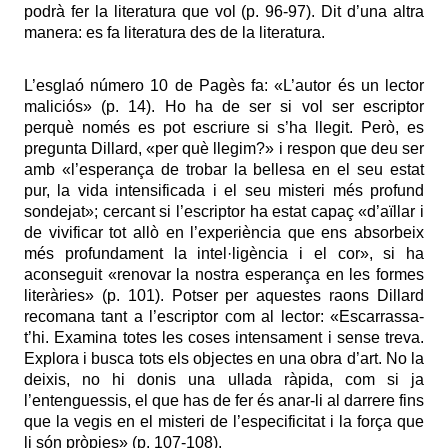
podrà fer la literatura que vol (p. 96-97). Dit d’una altra
manera: es fa literatura des de la literatura.
L’esglaó número 10 de Pagès fa: «L’autor és un lector
maliciós» (p. 14). Ho ha de ser si vol ser escriptor
perquè només es pot escriure si s’ha llegit. Però, es
pregunta Dillard, «per què llegim?» i respon que deu ser
amb «l’esperança de trobar la bellesa en el seu estat
pur, la vida intensificada i el seu misteri més profund
sondejat»; cercant si l’escriptor ha estat capaç «d’aïllar i
de vivificar tot allò en l’experiència que ens absorbeix
més profundament la intel·ligència i el cor», si ha
aconseguit «renovar la nostra esperança en les formes
literàries» (p. 101). Potser per aquestes raons Dillard
recomana tant a l’escriptor com al lector: «Escarrassa-
t’hi. Examina totes les coses intensament i sense treva.
Explora i busca tots els objectes en una obra d’art. No la
deixis, no hi donis una ullada ràpida, com si ja
l’entenguessis, el que has de fer és anar-li al darrere fins
que la vegis en el misteri de l’especificitat i la força que
li són pròpies» (p. 107-108).