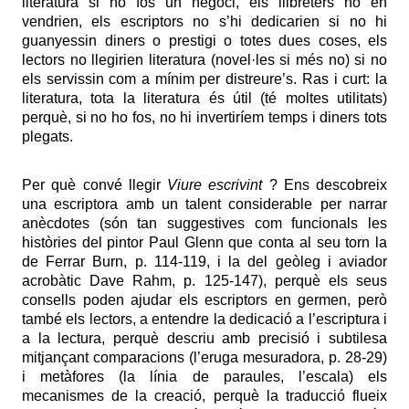
literatura si no fos un negoci, els llibreters no en
vendrien, els escriptors no s’hi dedicarien si no hi
guanyessin diners o prestigi o totes dues coses, els
lectors no llegirien literatura (novel·les si més no) si no
els servissin com a mínim per distreure’s. Ras i curt: la
literatura, tota la literatura és útil (té moltes utilitats)
perquè, si no ho fos, no hi invertiríem temps i diners tots
plegats.
Per què convé llegir
Viure escrivint
? Ens descobreix
una escriptora amb un talent considerable per narrar
anècdotes (són tan suggestives com funcionals les
històries del pintor Paul Glenn que conta al seu torn la
de Ferrar Burn, p. 114-119, i la del geòleg i aviador
acrobàtic Dave Rahm, p. 125-147), perquè els seus
consells poden ajudar els escriptors en germen, però
també els lectors, a entendre la dedicació a l’escriptura i
a la lectura, perquè descriu amb precisió i subtilesa
mitjançant comparacions (l’eruga mesuradora, p. 28-29)
i metàfores (la línia de paraules, l’escala) els
mecanismes de la creació, perquè la traducció flueix