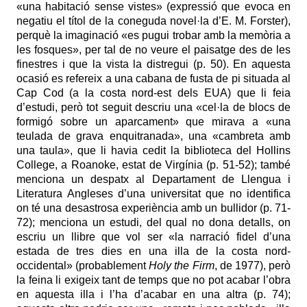
«una habitació sense vistes» (expressió que evoca en
negatiu el títol de la coneguda novel·la d’E. M. Forster),
perquè la imaginació «es pugui trobar amb la memòria a
les fosques», per tal de no veure el paisatge des de les
finestres i que la vista la distregui (p. 50). En aquesta
ocasió es refereix a una cabana de fusta de pi situada al
Cap Cod (a la costa nord-est dels EUA) que li feia
d’estudi, però tot seguit descriu una «cel·la de blocs de
formigó sobre un aparcament» que mirava a «una
teulada de grava enquitranada», una «cambreta amb
una taula», que li havia cedit la biblioteca del Hollins
College, a Roanoke, estat de Virgínia (p. 51-52); també
menciona un despatx al Departament de Llengua i
Literatura Angleses d’una universitat que no identifica
on té una desastrosa experiència amb un bullidor (p. 71-
72); menciona un estudi, del qual no dona detalls, on
escriu un llibre que vol ser «la narració fidel d’una
estada de tres dies en una illa de la costa nord-
occidental» (probablement
Holy the Firm
, de 1977), però
la feina li exigeix tant de temps que no pot acabar l’obra
en aquesta illa i l’ha d’acabar en una altra (p. 74);