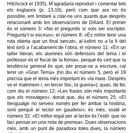
Hitchcock el 1935). M’agradaria reproduir i comentar tots
els esglaons (p. 13-16), però com que ara no és
possible, em limitaré a citar-ne uns quants que després
relacionaré amb les observacions de Dillard. El primer
és el número 3: «No et preguntis si vols ser escriptor.
Pregunta’t si escrius»; el número 8: «És millor tenir una
ruta oberta que un final tancat», al·ludint no a la fi del
text sinó a l’acabament de l’obra; el número 11: «En un
taller literari, els alumnes són defensors del tema i el
professor és el fiscal de la forma», perquè és cert que la
tendència general és que, per posar-se a escriure, cal
tenir un «Gran Tema» (ho diu el número 5, però el 19
precisa que el tema més important és «la mare. Després
ve el matrimoni i, en tercer lloc, la guerra»), quan, de fet,
com diu el número 12: «Les frases són més importants
que els missatges», donat que, diu el número 25: «El
llenguatge no serveix només per fer arribar la història,
sinó perquè el lector en gaudeixi»; és més, sosté el
número 32: «El millor regal per al lector és l’estil: que no
faci pensar en una nota de premsa». Dues observacions
més, amb un punt de paradoxa totes dues, la número