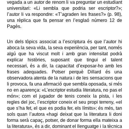
vegada a un autor de renom li va preguntar un estudiant
universitari: «Li sembla que podria ser escriptor?»;
l’autor li va respondre: «T’agraden les frases?» (p. 98),
una rèplica que fa pensar en l’esglaó número 12 de
Pagès.
Un dels tòpics associat a l’escriptura és que l’autor hi
aboca la seva vida, la seva experiència, per tant, només
algú que ha viscut molt i amb gran intensitat podrà
explicar històries, suposant que tingui el talent
necessari, és a dir, la capacitat d’exposar-ho amb les
frases adequades. Potser perquè Dillard és una
observadora atenta de la natura i de les sensacions que
li provoca, fa una afirmació que sembla oposada, si més
no en aparença: «L’escriptor estudia literatura, no pas el
món»; com el jugador de tenis coneix la pista, i les
regles del joc, l’escriptor coneix el seu propi terreny, «el
que s’ha fet, el que es podia fer, els límits»; és més, tan
sols quan l’autora «hagi deixat que la literatura li doni
forma serà capaç, potser, de donar forma ella mateixa a
la literatura», és a dir, dominant el llenguatge i la tècnica