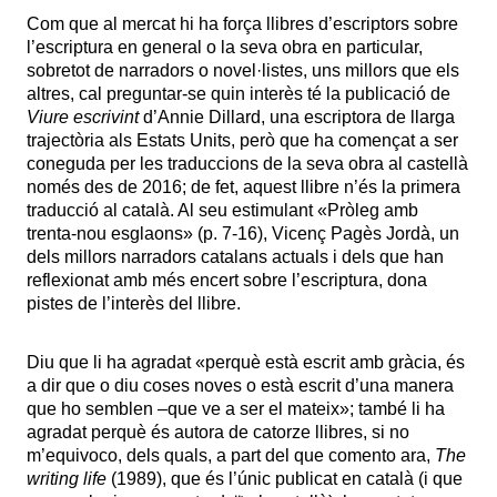
Com que al mercat hi ha força llibres d’escriptors sobre
l’escriptura en general o la seva obra en particular,
sobretot de narradors o novel·listes, uns millors que els
altres, cal preguntar-se quin interès té la publicació de
Viure escrivint
d’Annie Dillard, una escriptora de llarga
trajectòria als Estats Units, però que ha començat a ser
coneguda per les traduccions de la seva obra al castellà
només des de 2016; de fet, aquest llibre n’és la primera
traducció al català. Al seu estimulant «Pròleg amb
trenta-nou esglaons» (p. 7-16), Vicenç Pagès Jordà, un
dels millors narradors catalans actuals i dels que han
reflexionat amb més encert sobre l’escriptura, dona
pistes de l’interès del llibre.
Diu que li ha agradat «perquè està escrit amb gràcia, és
a dir que o diu coses noves o està escrit d’una manera
que ho semblen –que ve a ser el mateix»; també li ha
agradat perquè és autora de catorze llibres, si no
m’equivoco, dels quals, a part del que comento ara,
The
writing life
(1989), que és l’únic publicat en català (i que