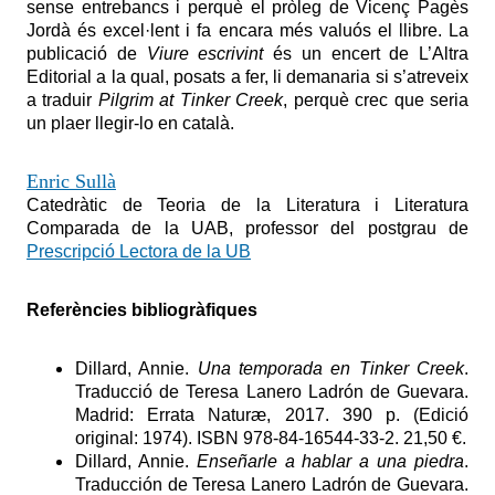
sense entrebancs i perquè el pròleg de Vicenç Pagès
Jordà és excel·lent i fa encara més valuós el llibre. La
publicació de
Viure escrivint
és un encert de L’Altra
Editorial a la qual, posats a fer, li demanaria si s’atreveix
a traduir
Pilgrim at Tinker Creek
, perquè crec que seria
un plaer llegir-lo en català.
Enric Sullà
Catedràtic de Teoria de la Literatura i Literatura
Comparada de la UAB, professor del postgrau de
Prescripció Lectora de la UB
Referències bibliogràfiques
Dillard, Annie.
Una temporada en Tinker Creek
.
Traducció de Teresa Lanero Ladrón de Guevara.
Madrid: Errata Naturæ, 2017. 390 p. (Edició
original: 1974). ISBN 978-84-16544-33-2. 21,50 €.
Dillard, Annie.
Enseñarle a hablar a una piedra
.
Traducción de Teresa Lanero Ladrón de Guevara.