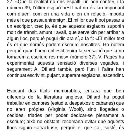
27: «Que la realitat no ens espatlli un bon conte», i la
número 39, l’últim esglaó: «El final no és tan important
com diuen: com en una vida o en un relació, importa
més el que passa entremig». El millor que li pot passar a
un escriptor, crec jo, és que aquests esglaons suportin
molt de trànsit, amunt i avall, que serveixin per arribar a
algun lloc, perquè pugui dir, ara sí, a la fi: «El millor text
és el que només podem escriure nosaltres. Ho notem
perquè quan l’hem enllestit tenim la sensació que ja no
tornarem a escriure res més» (número 37). V. Pagès ha
experimentat aquesta sensació diverses vegades, i
segurament A. Dillard també, però l’un i l’altra han
continuat escrivint, pujant, superant esglaons, ascendint.
Evocant dos títols memorables, encara que ben
diferents de la literatura anglesa, Dillard ha pogut
treballar en cambres (estudis, despatxos o cabanes) que
no eren pròpies (Virginia Woolf), sinó llogades o
cedides, triades per poder dedicar-se plenament a
escriure; això no obstant, recomana evitar que aquests
llocs siguin «atractius», perquè el que cal, sosté, és