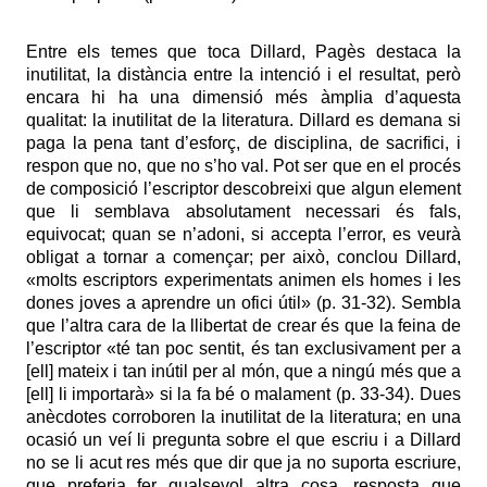
Entre els temes que toca Dillard, Pagès destaca la
inutilitat, la distància entre la intenció i el resultat, però
encara hi ha una dimensió més àmplia d’aquesta
qualitat: la inutilitat de la literatura. Dillard es demana si
paga la pena tant d’esforç, de disciplina, de sacrifici, i
respon que no, que no s’ho val. Pot ser que en el procés
de composició l’escriptor descobreixi que algun element
que li semblava absolutament necessari és fals,
equivocat; quan se n’adoni, si accepta l’error, es veurà
obligat a tornar a començar; per això, conclou Dillard,
«molts escriptors experimentats animen els homes i les
dones joves a aprendre un ofici útil» (p. 31-32). Sembla
que l’altra cara de la llibertat de crear és que la feina de
l’escriptor «té tan poc sentit, és tan exclusivament per a
[ell] mateix i tan inútil per al món, que a ningú més que a
[ell] li importarà» si la fa bé o malament (p. 33-34). Dues
anècdotes corroboren la inutilitat de la literatura; en una
ocasió un veí li pregunta sobre el que escriu i a Dillard
no se li acut res més que dir que ja no suporta escriure,
que preferia fer qualsevol altra cosa, resposta que