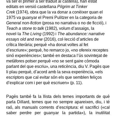
va ser el primer a ser traduït al castellà), han estat
editats en versió castellana
Pilgrim at Tinker
Crek
(1974), obra que la va donar a conèixer quan el
1975 va guanyar el Premi Pulitzer en la categoria de
General non-fiction
(prosa no narrativa o no de ficció), i
Teach a stone to talk
(1982), volum d’assaigs, la
novel·la
The Living
(1992) i
The abundance: narrative
essays old and new
(2016), col·lecció d’articles de
crítica literària; perquè «ha donat voltes al fet
d’escriure»; perquè, ho remarco jo, «no ofereix receptes
sinó experiències»; també en destaca l’ús sovintejat de
metàfores potser perquè «no se sent gaire còmoda
parlant del que escriu», una reticència, diu V. Pagès que
li plau perquè, d’acord amb la seva experiència, «els
escriptors que cal evitar són els que semblen feliços
d’explicar com i per què escriuen» (p. 11).
Pagès també fa la llista dels temes importants de què
parla Dillard, temes que no sempre apareixen, diu, i té
raó, als manuals corrents d’escriptura: el sacrifici («cal
saber perdre per guanyar la partida»), la inutilitat