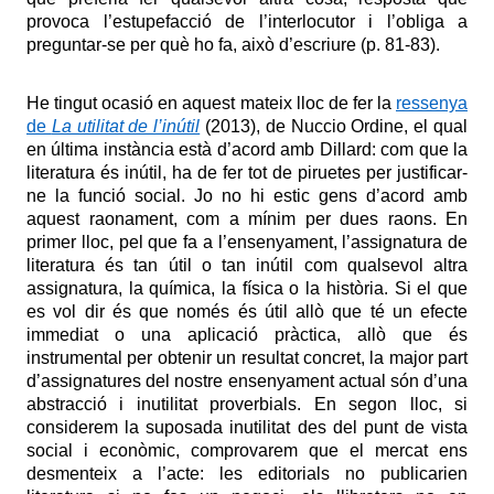
provoca l’estupefacció de l’interlocutor i l’obliga a
preguntar-se per què ho fa, això d’escriure (p. 81-83).
He tingut ocasió en aquest mateix lloc de fer la
ressenya
de
La utilitat de l’inútil
(2013), de Nuccio Ordine, el qual
en última instància està d’acord amb Dillard: com que la
literatura és inútil, ha de fer tot de piruetes per justificar-
ne la funció social. Jo no hi estic gens d’acord amb
aquest raonament, com a mínim per dues raons. En
primer lloc, pel que fa a l’ensenyament, l’assignatura de
literatura és tan útil o tan inútil com qualsevol altra
assignatura, la química, la física o la història. Si el que
es vol dir és que només és útil allò que té un efecte
immediat o una aplicació pràctica, allò que és
instrumental per obtenir un resultat concret, la major part
d’assignatures del nostre ensenyament actual són d’una
abstracció i inutilitat proverbials. En segon lloc, si
considerem la suposada inutilitat des del punt de vista
social i econòmic, comprovarem que el mercat ens
desmenteix a l’acte: les editorials no publicarien