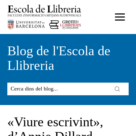
Vés
al
contingut
Blog de l'Escola de
Llibreria
«Viure escrivint»,