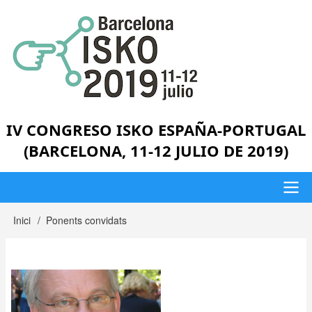
Vés
al
contingut
IV CONGRESO ISKO ESPAÑA-PORTUGAL
(BARCELONA, 11-12 JULIO DE 2019)
Menú
Inici
Ponents convidats
Fil
principal
d'Ariadna