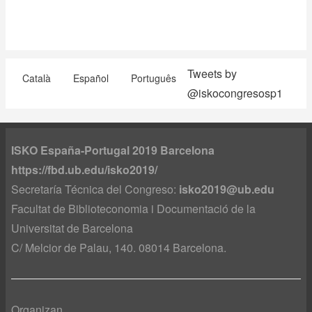
Tweets by
Català
Español
Português
@iskocongresosp1
ISKO España-Portugal 2019 Barcelona
https://fbd.ub.edu/isko2019/
Secretaría Técnica del Congreso:
isko2019@ub.edu
Facultat de Biblioteconomia i Documentació de la
Universitat de Barcelona
C/ Melcior de Palau, 140. 08014 Barcelona.
Organizan