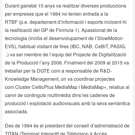
Durant gairebé 10 anys va realitzar diverses produccions
per empreses que el 1984 no tenien entrada a la
RTBF (p.e. departament d’informació i esports incloent-hi
la realització del GP de Fòrmula 1). Apassionat de la
tecnologia (inclòs el desenvolupament de l’SlowMotion
EVS), habitual visitant de fires (IBC, NAB, CeBiT, PASIG,
..) va ser membre de l’equip del Projecte de Digitalització
de la Producció l’any 2006. Finalment del 2009 al 2015 va
treballar per la DGTE com a responsable de R&D-
Knowledge Management, on va coordinar projectes
com Cluster CelticPlus MediaMap i MediaMap+, relatius al
canvi de continguts multimèdia dins les cadenes de
producció i explotació audiovisuals amb la seva semàntica
associada.
Des de 1994 és el president del consell d’administració de
TITAN (Terminal Interactif de Télévision à Accès