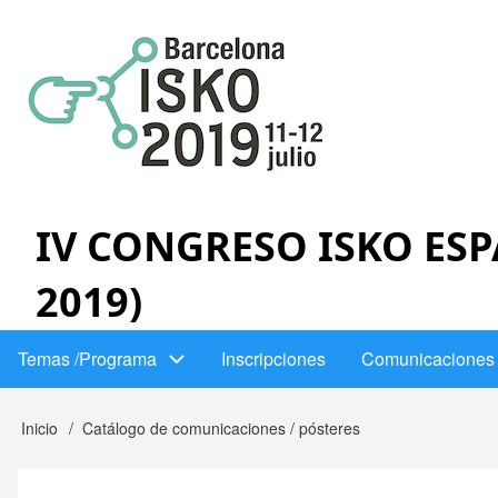
Pasar
al
contenido
principal
IV CONGRESO ISKO ESP
2019)
Temas /Programa
Inscripciones
Comunicaciones 
Menú
principal
Inicio
Catálogo de comunicaciones / pósteres
Sobrescribir