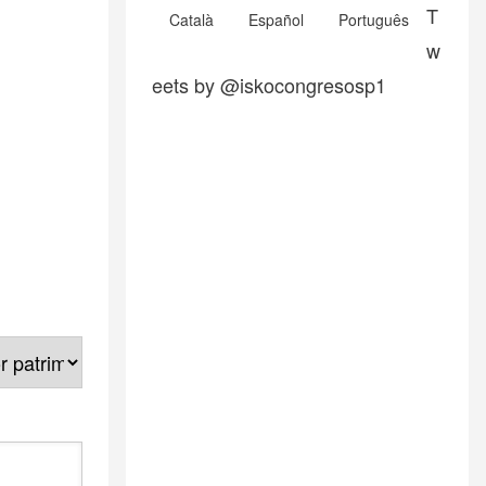
T
Català
Español
Português
w
eets by @iskocongresosp1