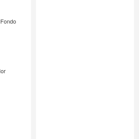
l Fondo
lor