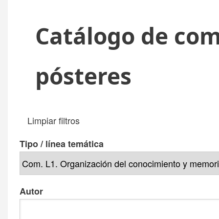
enlaces
de
Catálogo de com
ayuda
pósteres
a
la
Limpiar filtros
navegación
Tipo / línea temática
Autor