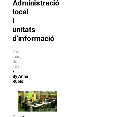
Administració
local
i
unitats
d’informació
7 de
març
de
2012
-
By
Anna
Rubió
Dilluns,