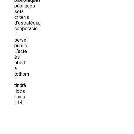
biblioteques
públiques
sota
criteris
d’estratègia,
cooperació
i
servei
públic.
L’acte
és
obert
a
tothom
i
tindrà
lloc a
l'aula
114.
Share
on
Share
X
on
Share
(Twitter)
Facebook
on
Share