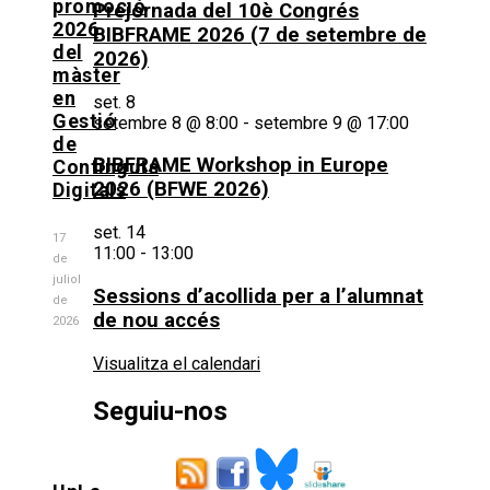
promoció
Prejornada del 10è Congrés
2026
BIBFRAME 2026 (7 de setembre de
del
2026)
màster
en
set.
8
Gestió
setembre 8 @ 8:00
-
setembre 9 @ 17:00
de
BIBFRAME Workshop in Europe
Continguts
2026 (BFWE 2026)
Digitals
set.
14
17
11:00
-
13:00
de
juliol
Sessions d’acollida per a l’alumnat
de
de nou accés
2026
Visualitza el calendari
Seguiu-nos