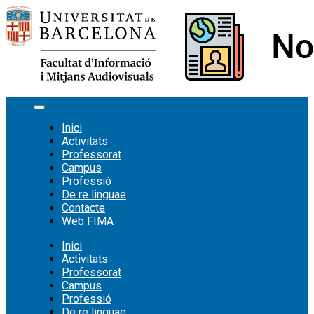
Vés
al
contingut
Inici
Activitats
Professorat
Campus
Professió
De re linguae
Contacte
Web FIMA
Inici
Activitats
Professorat
Campus
Professió
De re linguae