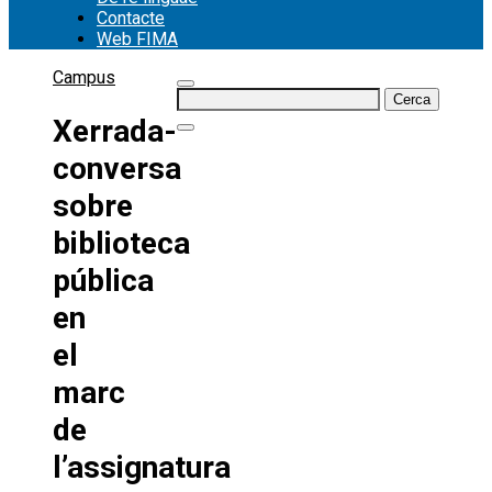
Contacte
Web FIMA
Campus
Cerca:
Xerrada-
conversa
sobre
biblioteca
pública
en
el
marc
de
l’assignatura