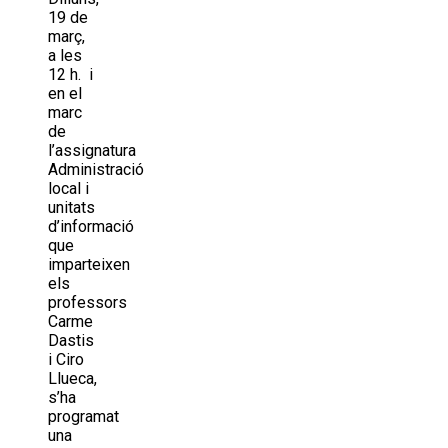
19 de
març,
a les
12 h. i
en el
marc
de
l’assignatura
Administració
local i
unitats
d’informació
que
imparteixen
els
professors
Carme
Dastis
i Ciro
Llueca,
s’ha
programat
una