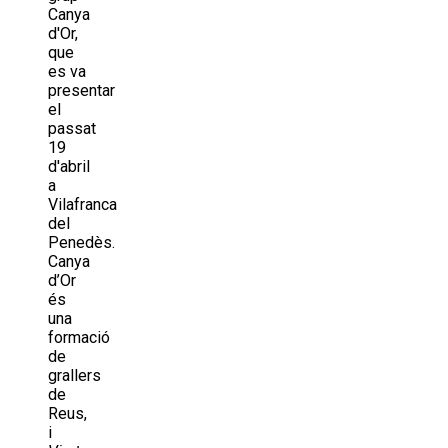
Canya
d'Or,
que
es va
presentar
el
passat
19
d'abril
a
Vilafranca
del
Penedès.
Canya
d’Or
és
una
formació
de
grallers
de
Reus,
i