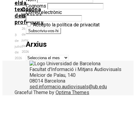
els
la
Cognoms
textos
Corona
Correu electrònic
dels
d’Aragó
professors
Accepto la política de privacitat
26
de
3
juny
de
Arxius
de
juliol
2026
de
Arxius
2026
Facultat d'Informació i Mitjans Audiovisuals
Melcior de Palau, 140
08014 Barcelona
sed.informacio.audiovisuals@ub.edu
Graceful Theme by
Optima Themes