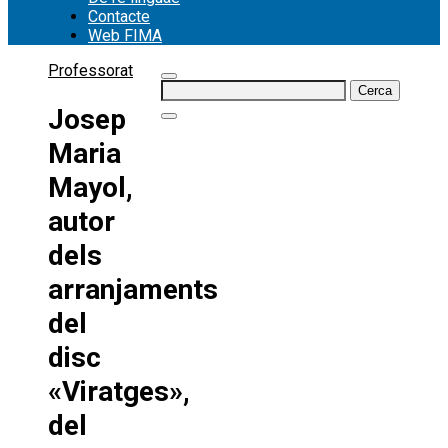
Contacte
Web FIMA
Professorat
Cerca:
Josep
Maria
Mayol,
autor
dels
arranjaments
del
disc
«Viratges»,
del