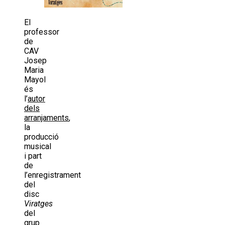
El
professor
de
CAV
Josep
Maria
Mayol
és
l’
autor
dels
arranjaments
,
la
producció
musical
i part
de
l’enregistrament
del
disc
Viratges
del
grup