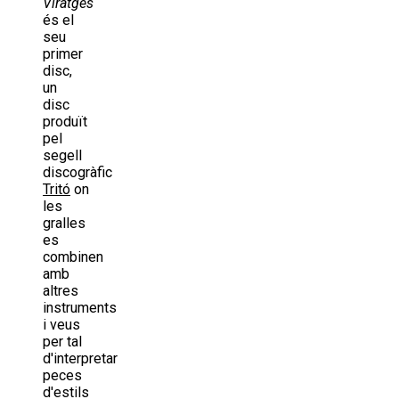
Viratges
és el
seu
primer
disc,
un
disc
produït
pel
segell
discogràfic
Tritó
on
les
gralles
es
combinen
amb
altres
instruments
i veus
per tal
d'interpretar
peces
d'estils