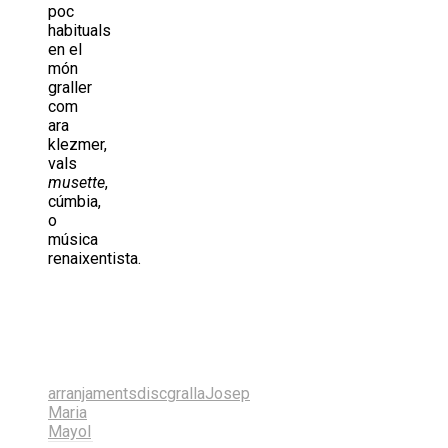
poc
habituals
en el
món
graller
com
ara
klezmer,
vals
musette
,
cúmbia,
o
música
renaixentista.
Share
on
Share
X
on
Share
(Twitter)
Facebook
on
Share
LinkedIn
on
Share
Email
on
arranjaments
disc
gralla
Josep
Bluesky
Maria
Mayol