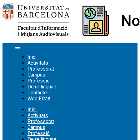
Vés
al
contingut
Inici
Activitats
Professorat
Campus
Professió
De re linguae
Contacte
Web FIMA
Inici
Activitats
Professorat
Campus
Professió
De re linguae