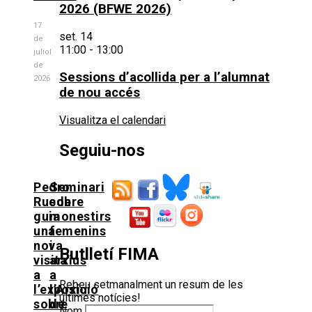
2026 (BFWE 2026)
17
set.
14
de
11:00
-
13:00
juliol
de
Sessions d’acollida per a l’alumnat
2026
de nou accés
Visualitza el calendari
Seguiu-nos
Pedro
Seminari
Rueda
sobre
guia
monestirs
una
femenins
nova
i
Butlletí FIMA
visita
arxius
a
a
Rebeu setmanalment un resum de les
l’exposició
l’Arxiu
últimes notícies!
sobre
de
Nom