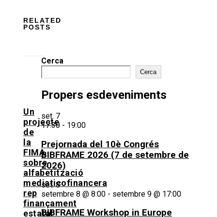
RELATED
POSTS
Cerca
Cerca
Propers esdeveniments
Un
set.
7
projecte
17:30
-
19:00
de
la
Prejornada del 10è Congrés
FIMA
BIBFRAME 2026 (7 de setembre de
sobre
2026)
alfabetització
mediaticofinancera
set.
8
rep
setembre 8 @ 8:00
-
setembre 9 @ 17:00
finançament
BIBFRAME Workshop in Europe
estatal