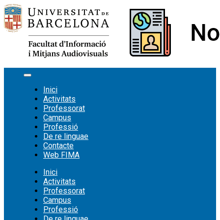
Vés
al
contingut
Inici
Activitats
Professorat
Campus
Professió
De re linguae
Contacte
Web FIMA
Inici
Activitats
Professorat
Campus
Professió
De re linguae