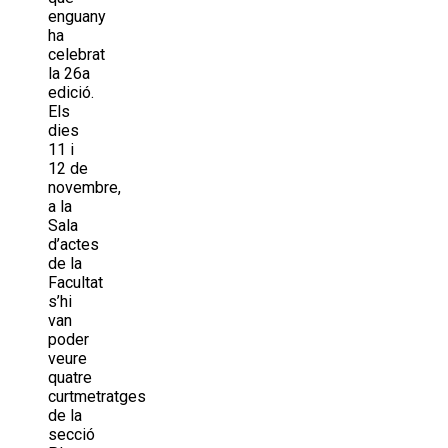
enguany
ha
celebrat
la 26a
edició.
Els
dies
11 i
12 de
novembre,
a la
Sala
d’actes
de la
Facultat
s’hi
van
poder
veure
quatre
curtmetratges
de la
secció