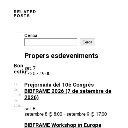
RELATED
POSTS
Cerca
Cerca
Propers esdeveniments
Bon
set.
7
estiu!
17:30
-
19:00
Prejornada del 10è Congrés
17
de
BIBFRAME 2026 (7 de setembre de
juliol
2026)
de
2026
set.
8
setembre 8 @ 8:00
-
setembre 9 @ 17:00
BIBFRAME Workshop in Europe