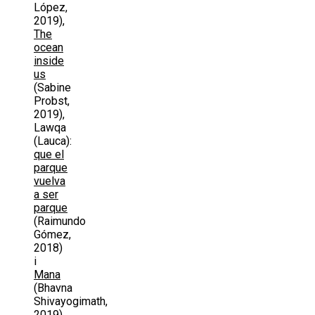
López,
2019),
The
ocean
inside
us
(Sabine
Probst,
2019),
Lawqa
(Lauca):
que el
parque
vuelva
a ser
parque
(Raimundo
Gómez,
2018)
i
Mana
(Bhavna
Shivayogimath,
2019).