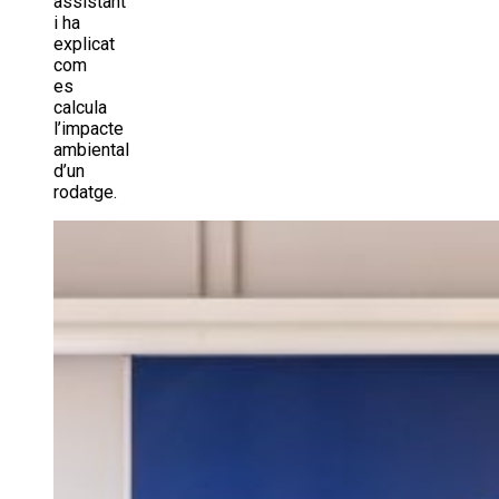
assistant
i ha
explicat
com
es
calcula
l’impacte
ambiental
d’un
rodatge.