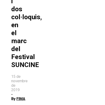
i
dos
col·loquis,
en
el
marc
del
Festival
SUNCINE
15 de
novembre
de
2019
-
By
FIMA