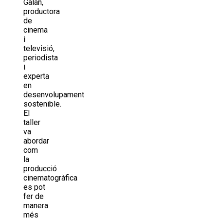
Galán,
productora
de
cinema
i
televisió,
periodista
i
experta
en
desenvolupament
sostenible.
El
taller
va
abordar
com
la
producció
cinematogràfica
es pot
fer de
manera
més