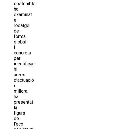
sostenible:
ha
examinat
el
rodatge
de
forma
global
i
concreta
per
identificar-
hi
àrees
d’actuació
i
millora,
ha
presentat
la
figura
de
l’eco-