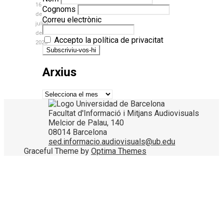
16
Cognoms
de
Correu electrònic
juliol
de
Accepto la política de privacitat
2026
Arxius
Arxius
Facultat d'Informació i Mitjans Audiovisuals
Melcior de Palau, 140
08014 Barcelona
sed.informacio.audiovisuals@ub.edu
Graceful Theme by
Optima Themes