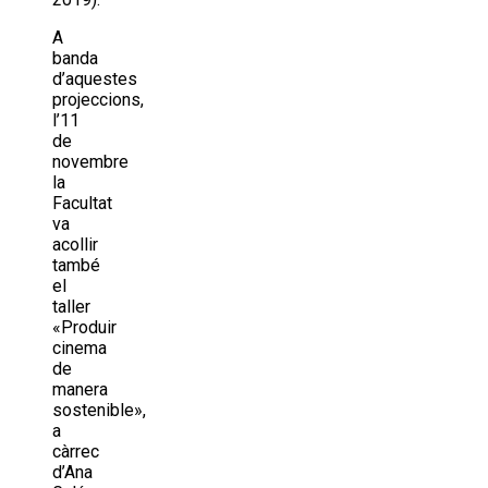
A
banda
d’aquestes
projeccions,
l’11
de
novembre
la
Facultat
va
acollir
també
el
taller
«Produir
cinema
de
manera
sostenible»,
a
càrrec
d’Ana