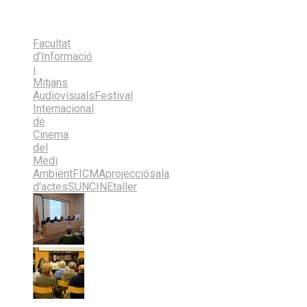
X
on
Share
(Twitter)
Facebook
on
Share
LinkedIn
on
Share
Email
on
Facultat
Bluesky
d’Informació
i
Mitjans
Audiovisuals
Festival
Internacional
de
Cinema
del
Medi
Ambient
FICMA
projecció
sala
d'actes
SUNCINE
taller