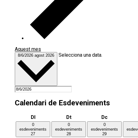
Aquest mes
Selecciona una data.
8/6/2026
agost 2026
Calendari de Esdeveniments
Dilluns
Dimarts
Dimecres
Dl
Dt
Dc
0
0
0
esdeveniments
esdeveniments
esdeveniments
esdev
27
28
29