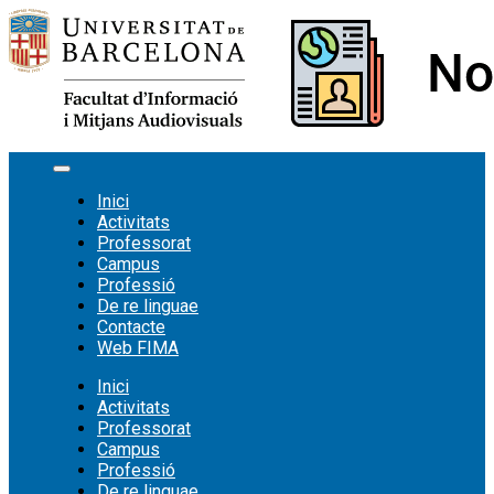
Vés
al
contingut
Inici
Activitats
Professorat
Campus
Professió
De re linguae
Contacte
Web FIMA
Inici
Activitats
Professorat
Campus
Professió
De re linguae