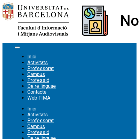
Vés
al
contingut
Inici
Activitats
Professorat
Campus
Professió
De re linguae
Contacte
Web FIMA
Inici
Activitats
Professorat
Campus
Professió
De re linguae