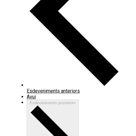
Esdeveniments
anteriors
Avui
Esdeveniments
posteriors